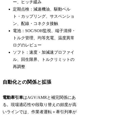
ー、ヒッチ緩み
定期点検：減速機油、駆動ベル
ト・カップリング、サスペンショ
ン、配線・コネクタ接触
電池：SOC/SOH監視、端子清掃・
トルク管理、均等充電、温度異常
ログのレビュー
ソフト：速度・加減速プロファイ
ル、回生限界、トルクリミットの
再調整
自動化との関係と拡張
電動牽引車
はAGV/AMRと補完関係にあ
る。現場適応性や段取り替えの頻度が高
いラインでは、作業者運転＋牽引列車が