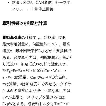
制御：MCU、CAN通信、セーフテ
ィリレー、非常停止回路
牽引性能の指標と計算
電動牽引車
の仕様では、定格牽引力F、
最大牽引質量M、勾配性能i（%）、最高
速度v、最小回転半径Rなどが主要指標で
ある。必要牽引力は、勾配抵抗Fg、転が
り抵抗Fr、加速抵抗Faの和で近似でき、
F≈Fg+Fr+Fa＝W・i/100＋Crr・W＋m・
a（Wは総重量、Crrは転がり抵抗係数、
mは質量、aは加速度）で表せる。タイヤ
と床面の摩擦により発生可能な牽引力は
μWが上限で、スリップを避けるには
F≦μWとする。必要軸トルクはT＝F・r/