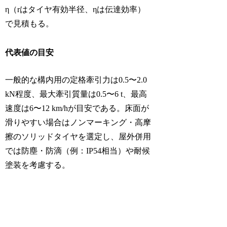
η（rはタイヤ有効半径、ηは伝達効率）
で見積もる。
代表値の目安
一般的な構内用の定格牽引力は0.5〜2.0
kN程度、最大牽引質量は0.5〜6 t、最高
速度は6〜12 km/hが目安である。床面が
滑りやすい場合はノンマーキング・高摩
擦のソリッドタイヤを選定し、屋外併用
では防塵・防滴（例：IP54相当）や耐候
塗装を考慮する。