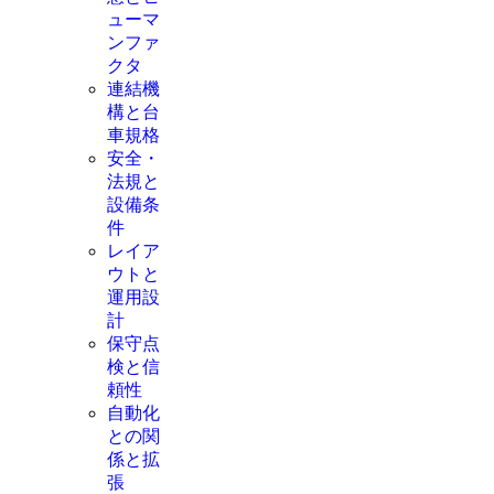
ューマ
ンファ
クタ
連結機
構と台
車規格
安全・
法規と
設備条
件
レイア
ウトと
運用設
計
保守点
検と信
頼性
自動化
との関
係と拡
張