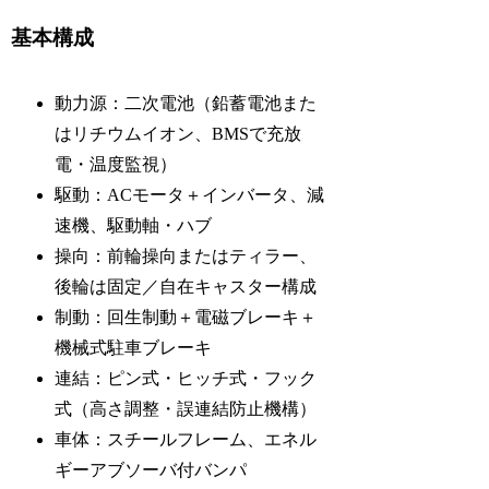
基本構成
動力源：二次電池（鉛蓄電池また
はリチウムイオン、BMSで充放
電・温度監視）
駆動：ACモータ＋インバータ、減
速機、駆動軸・ハブ
操向：前輪操向またはティラー、
後輪は固定／自在キャスター構成
制動：回生制動＋電磁ブレーキ＋
機械式駐車ブレーキ
連結：ピン式・ヒッチ式・フック
式（高さ調整・誤連結防止機構）
車体：スチールフレーム、エネル
ギーアブソーバ付バンパ