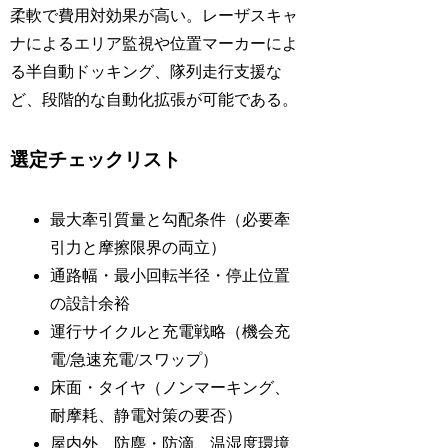
柔軟で費用対効果が高い。レーザスキャ
ナによるエリア監視や位置マーカーによ
る半自動ドッキング、隊列走行支援な
ど、段階的な自動化拡張が可能である。
選定チェックリスト
最大牽引質量と勾配条件（必要牽
引力と摩擦限界の両立）
通路幅・最小回転半径・停止位置
の設計余裕
運行サイクルと充電戦略（機会充
電/急速充電/スワップ）
床面・タイヤ（ノンマーキング、
耐摩耗、静電対策の要否）
屋内外、防塵・防滴、温湿度環境