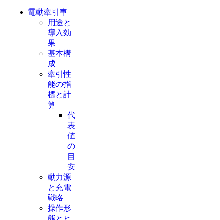
電動牽引車
用途と
導入効
果
基本構
成
牽引性
能の指
標と計
算
代
表
値
の
目
安
動力源
と充電
戦略
操作形
態とヒ