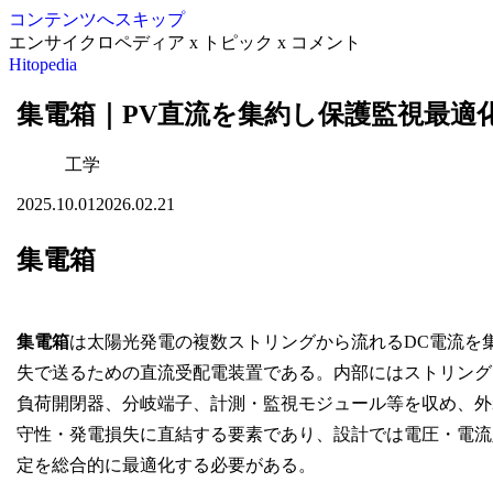
コンテンツへスキップ
エンサイクロペディア x トピック x コメント
Hitopedia
集電箱｜PV直流を集約し保護監視最適
工学
2025.10.01
2026.02.21
集電箱
集電箱
は太陽光発電の複数ストリングから流れるDC電流を
失で送るための直流受配電装置である。内部にはストリング
負荷開閉器、分岐端子、計測・監視モジュール等を収め、外
守性・発電損失に直結する要素であり、設計では電圧・電流
定を総合的に最適化する必要がある。