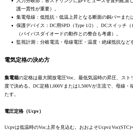
入力分岐部：各ストリングにgPVヒューズを直列配置
護一貫性が重要）。
集電母線：低抵抗・低温上昇となる断面の銅バーまた
保護デバイス：DC用SPD（Type 1/2）、DCス
（バイパスダイオードの動作との整合も考慮）。
監視計測：分岐電流・母線電圧・温度・絶縁抵抗など
電気定格の決め方
集電箱
の定格は最大開放電圧Voc、最低気温時の昇圧、スト
度で決める。DC定格1,000Vまたは1,500Vが主流で、
たす。
電圧定格（Ucpv）
Ucpvは低温時のVoc上昇を見込む。おおよそUcpv≧Voc(STC