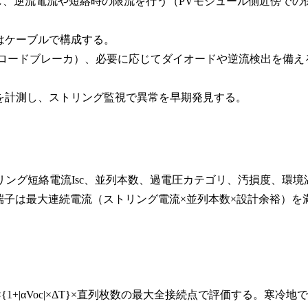
し、逆流電流や短絡時の限流を行う（PVモジュール側近傍での
はケーブルで構成する。
イッチ（ロードブレーカ）、必要に応じてダイオードや逆流検出を備え
を計測し、ストリング監視で異常を早期発見する。
リング短絡電流Isc、並列本数、過電圧カテゴリ、汚損度、環境
母線・端子は最大連続電流（ストリング電流×並列本数×設計余裕）を
)×{1+|αVoc|×ΔT}×直列枚数の最大全接続点で評価する。寒冷地で