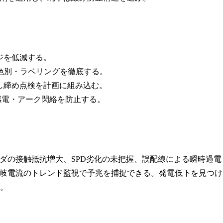
ジを低減する。
色別・ラベリングを徹底する。
し締め点検を計画に組み込む。
感電・アーク閃絡を防止する。
ダの接触抵抗増大、SPD劣化の未把握、誤配線による瞬時過電
岐電流のトレンド監視で予兆を捕捉できる。発電低下を見つけ
る。