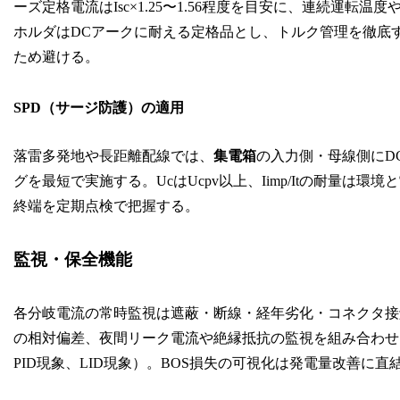
ーズ定格電流はIsc×1.25〜1.56程度を目安に、連続運
ホルダはDCアークに耐える定格品とし、トルク管理を徹底
ため避ける。
SPD（サージ防護）の適用
落雷多発地や長距離配線では、
集電箱
の入力側・母線側にDC用
グを最短で実施する。UcはUcpv以上、Iimp/Itの耐量は
終端を定期点検で把握する。
監視・保全機能
各分岐電流の常時監視は遮蔽・断線・経年劣化・コネクタ接
の相対偏差、夜間リーク電流や絶縁抵抗の監視を組み合わせる
PID現象、LID現象）。BOS損失の可視化は発電量改善に直