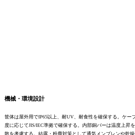
機械・環境設計
筐体は屋外用でIP65以上、耐UV、耐食性を確保する。ケ
度に応じてJIS/IEC準拠で確保する。内部銅バーは温度上
散を考慮する。結露・粉塵対策として通気メンブレンや乾燥