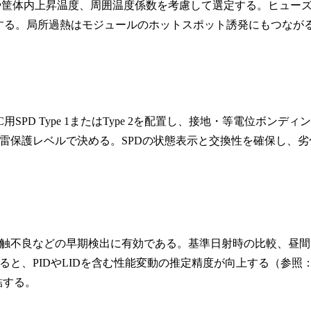
転温度や筐体内上昇温度、周囲温度係数を考慮して選定する。ヒュー
する。局所過熱はモジュールのホットスポット誘発にもつなが
SPD Type 1またはType 2を配置し、接地・等電位ボンディン
環境と雷保護レベルで決める。SPDの状態表示と交換性を確保し、劣
触不良などの早期検出に有効である。基準日射時の比較、昼間
と、PIDやLIDを含む性能変動の推定精度が向上する（参照
結する。