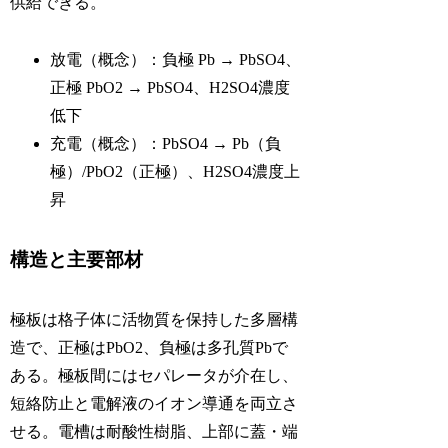
供給できる。
放電（概念）：負極 Pb → PbSO4、
正極 PbO2 → PbSO4、H2SO4濃度
低下
充電（概念）：PbSO4 → Pb（負
極）/PbO2（正極）、H2SO4濃度上
昇
構造と主要部材
極板は格子体に活物質を保持した多層構
造で、正極はPbO2、負極は多孔質Pbで
ある。極板間にはセパレータが介在し、
短絡防止と電解液のイオン導通を両立さ
せる。電槽は耐酸性樹脂、上部に蓋・端