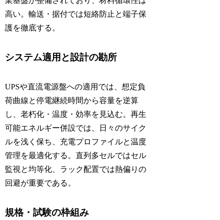
業基盤が整備されており、材料循環性は
高い。輸送・据付では短絡防止と端子保
護を徹底する。
システム適用と設計の勘所
UPSや直流電源盤への適用では、想定負
荷曲線と停電継続時間から容量を逆算
し、老朽化・温度・効率を見込む。再生
可能エネルギー併設では、日々のサイク
ルを浅く保ち、充電プロファイルと温度
管理を最適化する。直列多セルではセル
監視と均等化、ラック配置では熱偏りの
回避が重要である。
規格・試験の枠組み