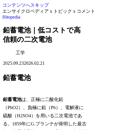
コンテンツへスキップ
エンサイクロペディア x トピック x コメント
Hitopedia
鉛蓄電池｜低コストで高
信頼の二次電池
工学
2025.09.23
2026.02.21
鉛蓄電池
鉛蓄電池
は、正極に二酸化鉛
（PbO2）、負極に鉛（Pb）、電解液に
硫酸（H2SO4）を用いる二次電池であ
る。1859年にG.プランテが発明した最古