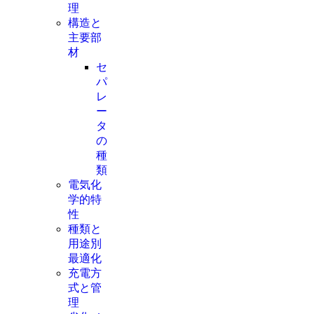
理
構造と
主要部
材
セ
パ
レ
ー
タ
の
種
類
電気化
学的特
性
種類と
用途別
最適化
充電方
式と管
理