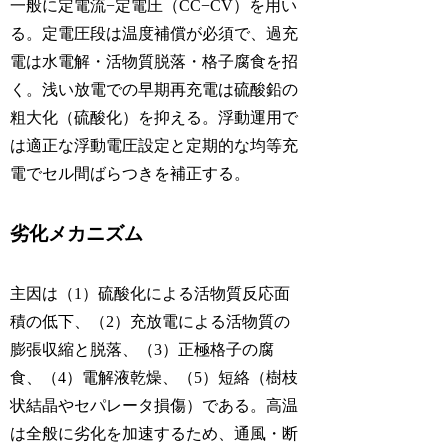
一般に定電流−定電圧（CC−CV）を用い
る。定電圧段は温度補償が必須で、過充
電は水電解・活物質脱落・格子腐食を招
く。浅い放電での早期再充電は硫酸鉛の
粗大化（硫酸化）を抑える。浮動運用で
は適正な浮動電圧設定と定期的な均等充
電でセル間ばらつきを補正する。
劣化メカニズム
主因は（1）硫酸化による活物質反応面
積の低下、（2）充放電による活物質の
膨張収縮と脱落、（3）正極格子の腐
食、（4）電解液乾燥、（5）短絡（樹枝
状結晶やセパレータ損傷）である。高温
は全般に劣化を加速するため、通風・断