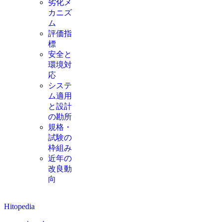
劣化メ
カニズ
ム
評価指
標
安全と
環境対
応
システ
ム適用
と設計
の勘所
規格・
試験の
枠組み
近年の
改良動
向
Hitopedia