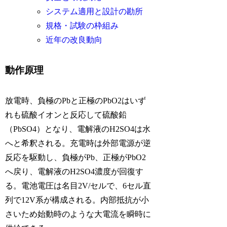
システム適用と設計の勘所
規格・試験の枠組み
近年の改良動向
動作原理
放電時、負極のPbと正極のPbO2はいず
れも硫酸イオンと反応して硫酸鉛
（PbSO4）となり、電解液のH2SO4は水
へと希釈される。充電時は外部電源が逆
反応を駆動し、負極がPb、正極がPbO2
へ戻り、電解液のH2SO4濃度が回復す
る。電池電圧は名目2V/セルで、6セル直
列で12V系が構成される。内部抵抗が小
さいため始動時のような大電流を瞬時に