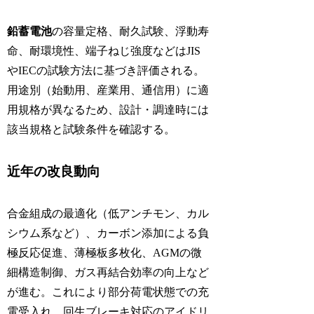
鉛蓄電池
の容量定格、耐久試験、浮動寿
命、耐環境性、端子ねじ強度などはJIS
やIECの試験方法に基づき評価される。
用途別（始動用、産業用、通信用）に適
用規格が異なるため、設計・調達時には
該当規格と試験条件を確認する。
近年の改良動向
合金組成の最適化（低アンチモン、カル
シウム系など）、カーボン添加による負
極反応促進、薄極板多枚化、AGMの微
細構造制御、ガス再結合効率の向上など
が進む。これにより部分荷電状態での充
電受入れ、回生ブレーキ対応のアイドリ