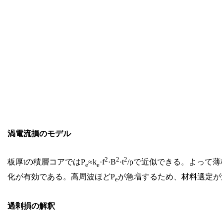
渦電流損のモデル
2
2
2
板厚tの積層コアではP
≈k
·f
·B
·t
/ρで近似できる。よって
e
e
化が有効である。高周波ほどP
が急増するため、材料選定が
e
過剰損の解釈