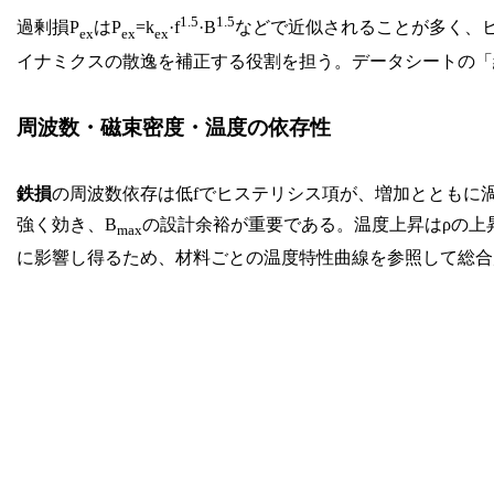
1.5
1.5
過剰損P
はP
=k
·f
·B
などで近似されることが多く、
ex
ex
ex
イナミクスの散逸を補正する役割を担う。データシートの「
周波数・磁束密度・温度の依存性
鉄損
の周波数依存は低fでヒステリシス項が、増加とともに
強く効き、B
の設計余裕が重要である。温度上昇はρの上
max
に影響し得るため、材料ごとの温度特性曲線を参照して総合