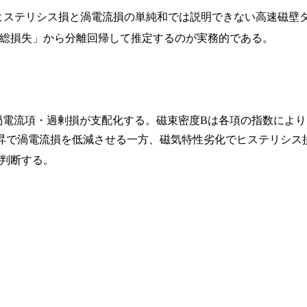
ヒステリシス損と渦電流損の単純和では説明できない高速磁壁
総損失」から分離回帰して推定するのが実務的である。
渦電流項・過剰損が支配化する。磁束密度Bは各項の指数により
昇で渦電流損を低減させる一方、磁気特性劣化でヒステリシス
判断する。