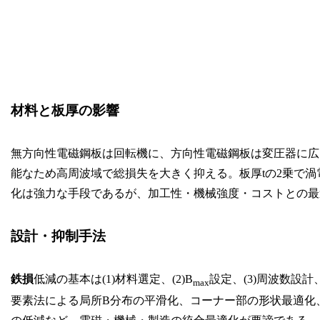
材料と板厚の影響
無方向性電磁鋼板は回転機に、方向性電磁鋼板は変圧器に広
能なため高周波域で総損失を大きく抑える。板厚tの2乗で渦電流損が増
化は強力な手段であるが、加工性・機械強度・コストとの最
設計・抑制手法
鉄損
低減の基本は(1)材料選定、(2)B
設定、(3)周波数設計
max
要素法による局所B分布の平滑化、コーナー部の形状最適化