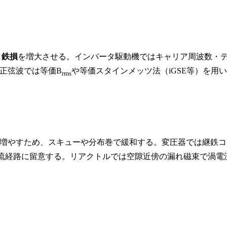
、
鉄損
を増大させる。インバータ駆動機ではキャリア周波数・
正弦波では等価B
や等価スタインメッツ法（iGSE等）を用い
rms
増やすため、スキューや分布巻で緩和する。変圧器では継鉄コ
流経路に留意する。リアクトルでは空隙近傍の漏れ磁束で渦電