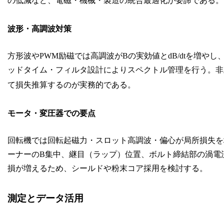
の低減など、電磁・機械・製造の統合最適化が要諦である。
波形・高調波対策
方形波やPWM励磁では高調波がBの実効値とdB/dtを増やし
ッドタイム・フィルタ設計によりスペクトル管理を行う。非
て損失推算するのが実務的である。
モータ・変圧器での要点
回転機では回転起磁力・スロット高調波・偏心が局所損失を
ーナーのB集中、継目（ラップ）位置、ボルト締結部の渦電
損が増えるため、シールドや粉末コア採用を検討する。
測定とデータ活用