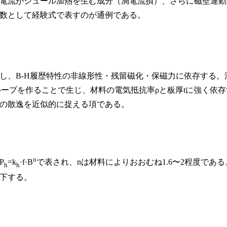
電流がジュール加熱を生む成分（渦電流損）、さらに磁壁運動
関数として経験式で表すのが通例である。
し、B-H履歴特性の非線形性・残留磁化・保磁力に依存する。
ループを作ることで生じ、材料の電気抵抗率ρと板厚tに強く依存
の散逸を近似的に捉える項である。
n
P
=k
·f·B
で表され、nは材料によりおおむね1.6〜2程度である
h
h
下する。