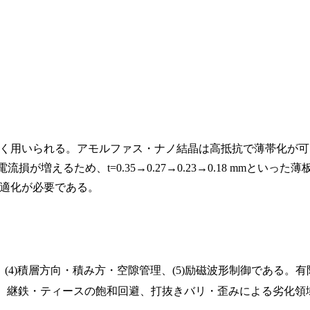
く用いられる。アモルファス・ナノ結晶は高抵抗で薄帯化が可
えるため、t=0.35→0.27→0.23→0.18 mmといった薄
適化が必要である。
、(4)積層方向・積み方・空隙管理、(5)励磁波形制御である。有
、継鉄・ティースの飽和回避、打抜きバリ・歪みによる劣化領