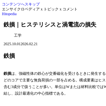
コンテンツへスキップ
エンサイクロペディア x トピック x コメント
Hitopedia
鉄損｜ヒステリシスと渦電流の損失
工学
2025.10.01
2026.02.21
鉄損
鉄損
は、強磁性体の鉄心が交番磁化を受けるときに発生する
どのコアで主要な無負荷損の一部を占める。構成要素はヒス
含む3成分で扱うことが多い。単位はWまたは材料比較ではW
結し、設計最適化の中心指標である。