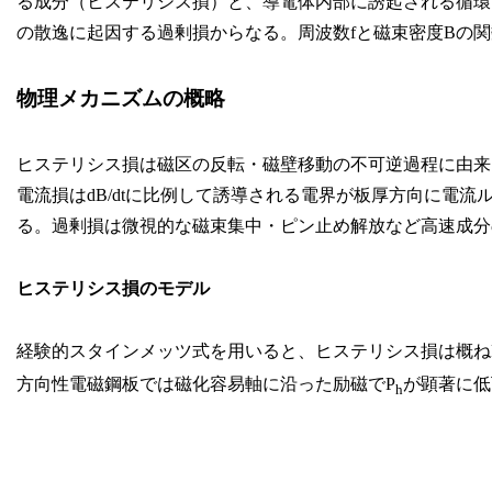
る成分（ヒステリシス損）と、導電体内部に誘起される循環
の散逸に起因する過剰損からなる。周波数fと磁束密度Bの
物理メカニズムの概略
ヒステリシス損は磁区の反転・磁壁移動の不可逆過程に由来
電流損はdB/dtに比例して誘導される電界が板厚方向に電流
る。過剰損は微視的な磁束集中・ピン止め解放など高速成分
ヒステリシス損のモデル
経験的スタインメッツ式を用いると、ヒステリシス損は概ね
方向性電磁鋼板では磁化容易軸に沿った励磁でP
が顕著に低
h