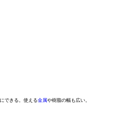
にできる。使える
金属
や樹脂の幅も広い。