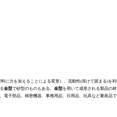
材料に力を加えることによる変形）、流動性(溶けて固まる)を利
る
金型
で砂型のものもある。
金型
を用いて成形される製品の材
、電子部品、精密機器、事務用品、日用品、玩具など量産品で