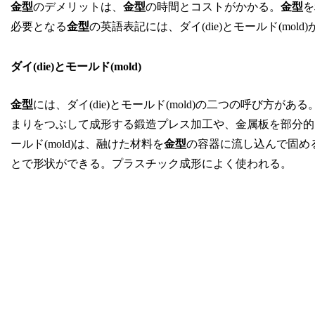
金型
のデメリットは、
金型
の時間とコストがかかる。
金型
を
必要となる
金型
の英語表記には、ダイ(die)とモールド(mold
ダイ(die)とモールド(mold)
金型
には、ダイ(die)とモールド(mold)の二つの呼び方
まりをつぶして成形する鍛造プレス加工や、金属板を部分的
ールド(mold)は、融けた材料を
金型
の容器に流し込んで固め
とで形状ができる。プラスチック成形によく使われる。