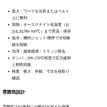
装入：ワークを治具またはベルト
上に整列
加熱：オーステナイト化温度（お
おむね780–930℃）まで昇温・保持
急冷：槽内ジェット/攪拌で冷却曲
線を制御
洗浄：媒体残渣・スラッジ除去
テンパ：200–250℃程度で応力緩和
と靭性回復
検査：硬さ、外観、寸法を抜取り
確認
雰囲気設計
雰囲気はN2基材に少量H2を加えた保護