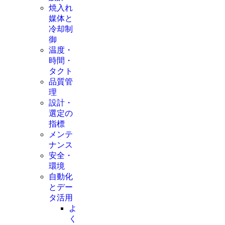
焼入れ
媒体と
冷却制
御
温度・
時間・
タクト
品質管
理
設計・
選定の
指標
メンテ
ナンス
安全・
環境
自動化
とデー
タ活用
よ
く