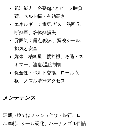
処理能力：必要kg/hとピーク時負
荷、ベルト幅・有効高さ
エネルギー：電気/ガス、熱回収、
断熱厚、炉体熱損失
雰囲気：露点/酸素、漏洩シール、
排気と安全
媒体：槽容量、攪拌機、ろ過・ス
キマー、濃度/温度制御
保全性：ベルト交換、ロール点
検、ノズル清掃アクセス
メンテナンス
定期点検ではメッシュ伸び・蛇行、ロー
ル摩耗、シール硬化、バーナノズル目詰