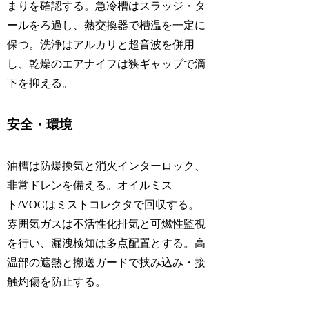
まりを確認する。急冷槽はスラッジ・タ
ールをろ過し、熱交換器で槽温を一定に
保つ。洗浄はアルカリと超音波を併用
し、乾燥のエアナイフは狭ギャップで滴
下を抑える。
安全・環境
油槽は防爆換気と消火インターロック、
非常ドレンを備える。オイルミス
ト/VOCはミストコレクタで回収する。
雰囲気ガスは不活性化排気と可燃性監視
を行い、漏洩検知は多点配置とする。高
温部の遮熱と搬送ガードで挟み込み・接
触灼傷を防止する。