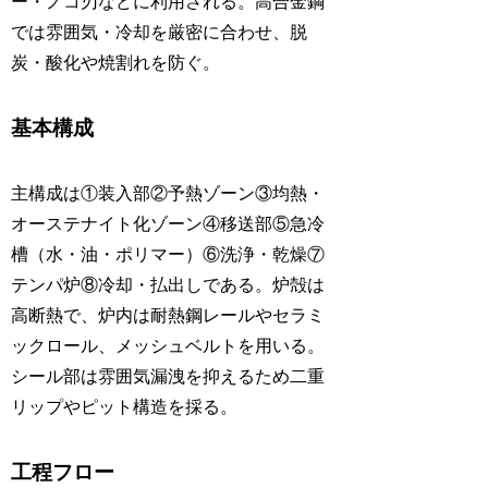
ー・ノコ刃などに利用される。高合金鋼
では雰囲気・冷却を厳密に合わせ、脱
炭・酸化や焼割れを防ぐ。
基本構成
主構成は①装入部②予熱ゾーン③均熱・
オーステナイト化ゾーン④移送部⑤急冷
槽（水・油・ポリマー）⑥洗浄・乾燥⑦
テンパ炉⑧冷却・払出しである。炉殻は
高断熱で、炉内は耐熱鋼レールやセラミ
ックロール、メッシュベルトを用いる。
シール部は雰囲気漏洩を抑えるため二重
リップやピット構造を採る。
工程フロー