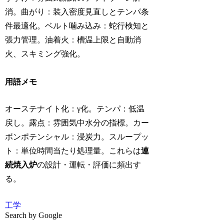
消。曲がり：装入密度見直しとテンパ条
件最適化。ベルト噛み込み：蛇行検知と
張力管理。油着火：槽温上限と自動消
火、スキミング強化。
用語メモ
オーステナイト化：γ化。テンパ：低温
戻し。露点：雰囲気中水分の指標。カー
ボンポテンシャル：浸炭力。スループッ
ト：単位時間当たり処理量。これらは
連
続焼入炉
の設計・運転・評価に頻出す
る。
工学
Search by Google