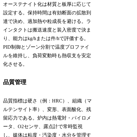
オーステナイト化は材質と板厚に応じて
設定する。保持時間は有効断面の拡散到
達で決め、過加熱や粒成長を避ける。ラ
インタクトは搬送速度と装入密度で決ま
り、能力はkg/hまたは件/hで評価する。
PID制御とゾーン分割で温度プロファイ
ルを維持し、負荷変動時も熱収支を安定
化させる。
品質管理
品質指標は硬さ（例：HRC）、組織（マ
ルテンサイト率）、変形、表面酸化、残
留応力である。炉内は熱電対・パイロメ
ータ、O2センサ、露点計で常時監視
し、媒体は粘度・汚染度・水分を管理す