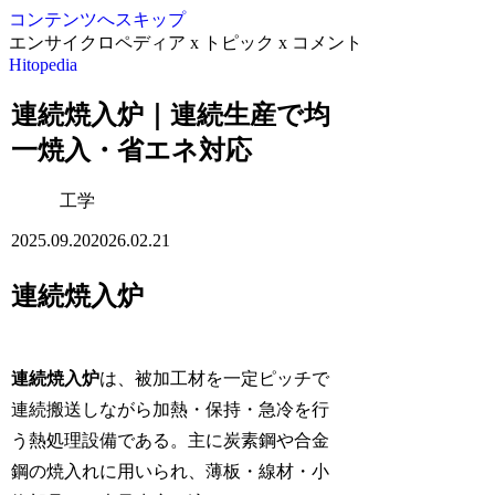
コンテンツへスキップ
エンサイクロペディア x トピック x コメント
Hitopedia
連続焼入炉｜連続生産で均
一焼入・省エネ対応
工学
2025.09.20
2026.02.21
連続焼入炉
連続焼入炉
は、被加工材を一定ピッチで
連続搬送しながら加熱・保持・急冷を行
う熱処理設備である。主に炭素鋼や合金
鋼の焼入れに用いられ、薄板・線材・小