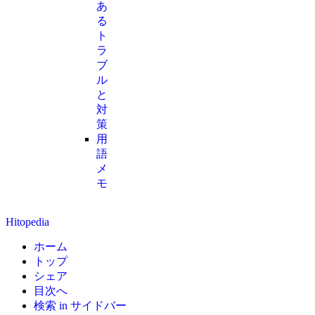
あ
る
ト
ラ
ブ
ル
と
対
策
用
語
メ
モ
Hitopedia
ホーム
トップ
シェア
目次へ
検索 in サイドバー