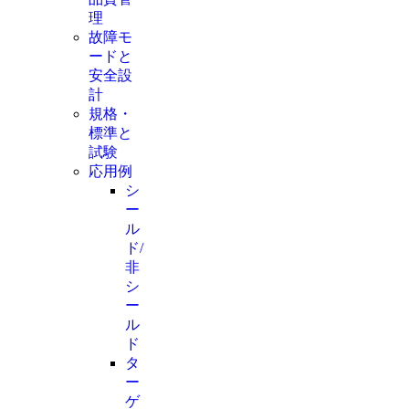
理
故障モ
ードと
安全設
計
規格・
標準と
試験
応用例
シ
ー
ル
ド/
非
シ
ー
ル
ド
タ
ー
ゲ