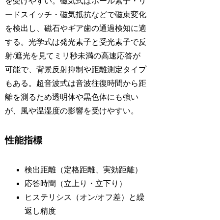
を受けやすい。磁気式はホール素子・リ
ードスイッチ・磁気抵抗などで磁束変化
を検出し、磁石やギア歯の通過検知に適
する。光学式は発光素子と受光素子で反
射/遮光を見てミリ秒未満の高速応答が
可能で、背景反射抑制や距離測定タイプ
もある。超音波式は音波往復時間から距
離を測るため透明体や黒色体にも強い
が、風や温湿度の影響を受けやすい。
性能指標
検出距離（定格距離、実効距離）
応答時間（立上り・立下り）
ヒステリシス（オン/オフ差）と繰
返し精度