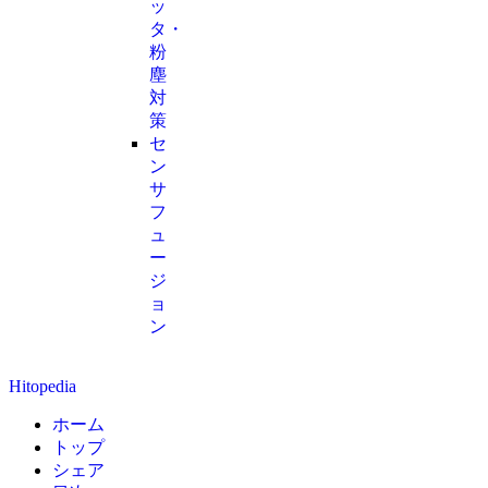
ッ
タ・
粉
塵
対
策
セ
ン
サ
フ
ュ
ー
ジ
ョ
ン
Hitopedia
ホーム
トップ
シェア