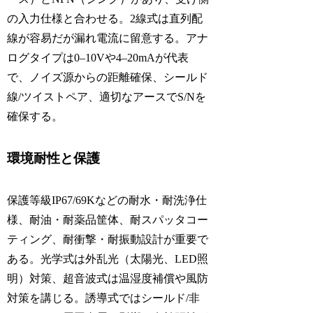
の入力仕様と合わせる。2線式は直列配
線が容易だが漏れ電流に留意する。アナ
ログタイプは0–10Vや4–20mAが代表
で、ノイズ源からの距離確保、シールド
線/ツイストペア、適切なアースでS/Nを
確保する。
環境耐性と保護
保護等級IP67/69Kなどの耐水・耐洗浄仕
様、耐油・耐薬品筐体、耐スパッタコー
ティング、耐衝撃・耐振動設計が重要で
ある。光学式は外乱光（太陽光、LED照
明）対策、超音波式は温湿度補償や風防
対策を講じる。誘導式ではシールド/非