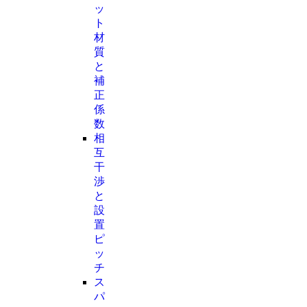
ッ
ト
材
質
と
補
正
係
数
相
互
干
渉
と
設
置
ピ
ッ
チ
ス
パ