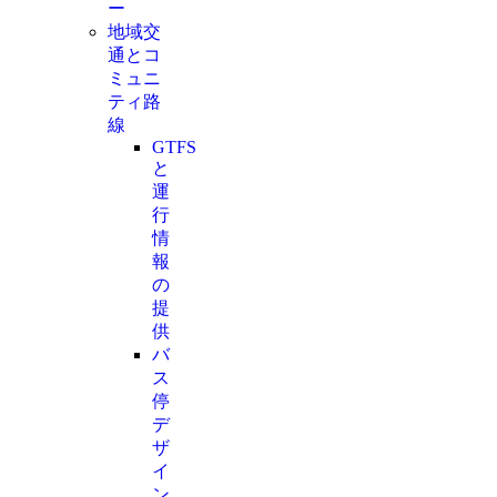
ー
地域交
通とコ
ミュニ
ティ路
線
GTFS
と
運
行
情
報
の
提
供
バ
ス
停
デ
ザ
イ
ン