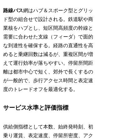
路線バス
網はハブ＆スポーク型とグリッ
ド型の組合せで設計される。鉄道駅や商
業核をハブとし、短区間高頻度の幹線と
需要に合わせた支線（フィーダ）で面的
な到達性を確保する。経路の直通性を高
めると乗継回数は減るが、重複区間が増
えて運行効率が落ちやすい。停留所間距
離は都市中心で短く、郊外で長くするの
が一般的で、歩行アクセス時間と表定速
度のトレードオフを最適化する。
サービス水準と評価指標
供給側指標として本数、始終発時刻、初
乗り運賃、表定速度、停留所密度、アク