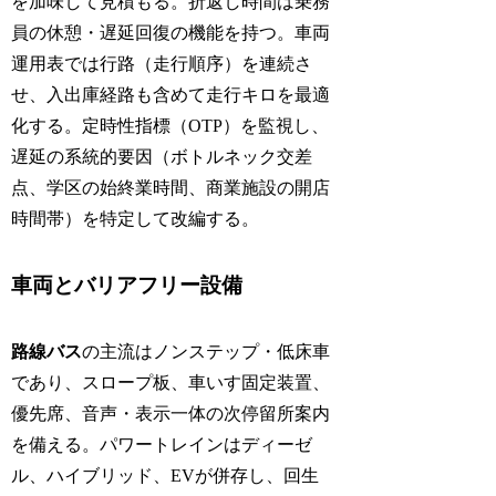
を加味して見積もる。折返し時間は乗務
員の休憩・遅延回復の機能を持つ。車両
運用表では行路（走行順序）を連続さ
せ、入出庫経路も含めて走行キロを最適
化する。定時性指標（OTP）を監視し、
遅延の系統的要因（ボトルネック交差
点、学区の始終業時間、商業施設の開店
時間帯）を特定して改編する。
車両とバリアフリー設備
路線バス
の主流はノンステップ・低床車
であり、スロープ板、車いす固定装置、
優先席、音声・表示一体の次停留所案内
を備える。パワートレインはディーゼ
ル、ハイブリッド、
EV
が併存し、回生