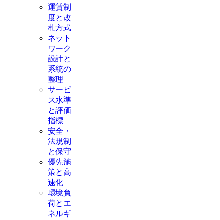
運賃制
度と改
札方式
ネット
ワーク
設計と
系統の
整理
サービ
ス水準
と評価
指標
安全・
法規制
と保守
優先施
策と高
速化
環境負
荷とエ
ネルギ