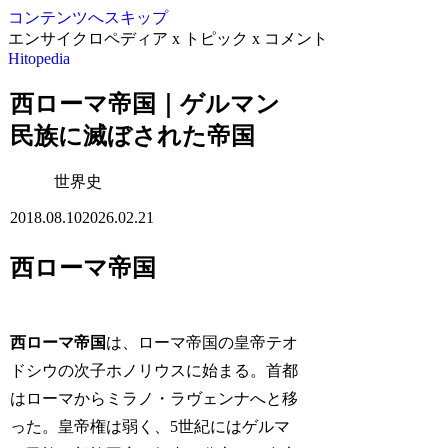
コンテンツへスキップ
エンサイクロペディア x トピック x コメント
Hitopedia
西ローマ帝国｜ゲルマン
民族に滅ぼされた帝国
世界史
2018.08.10
2026.02.21
西ローマ帝国
西ローマ帝国
は、ローマ帝国の皇帝テオ
ドシウの次子ホノリウスに始まる。首都
はローマからミラノ・ラヴェンナへと移
った。皇帝権は弱く、5世紀にはゲルマ