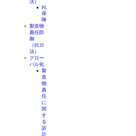
法）
PL
保
険
製造物
責任防
御
（PLD
法）
グロー
バル化
製
造
物
責
任
に
関
す
る
訴
訟