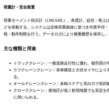
荷重計・安全装置
荷重モーメント指示計（LMI/AML）、角度計、起伏・巻
どを搭載する。システムは定格荷重曲線に基づき作業半径・
報・動作制限を行う。データロガにより稼働履歴を保存し、
主な種類と用途
トラッククレーン：一般道路走行性に優れ、都市部の
ラフテレーンクレーン：単車構造と大径タイヤにより
る。
オールテレーンクレーン：多軸ステアと高出力で長距
クローラクレーン：接地圧が低く軟弱地盤でも安定を
に用いられる。