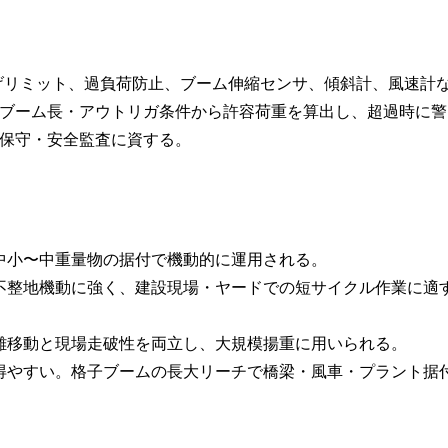
上げリミット、過負荷防止、ブーム伸縮センサ、傾斜計、風速計
ブーム長・アウトリガ条件から許容荷重を算出し、超過時に警
保守・安全監査に資する。
中小〜中重量物の据付で機動的に運用される。
不整地機動に強く、建設現場・ヤードでの短サイクル作業に適
離移動と現場走破性を両立し、大規模揚重に用いられる。
得やすい。格子ブームの長大リーチで橋梁・風車・プラント据