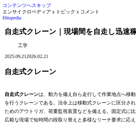
コンテンツへスキップ
エンサイクロペディア x トピック x コメント
Hitopedia
自走式クレーン｜現場間を自走し迅速
工学
2025.09.21
2026.02.21
自走式クレーン
自走式クレーン
は、動力を備え自ら走行して作業地点へ移動
を行うクレーンである。法令上は移動式クレーンに区分され
ためのアウトリガ、荷重監視装置などを備える。固定式に比
広範な現場で短時間の段取り替えと多様なリーチ要求に応え