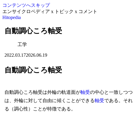
コンテンツへスキップ
エンサイクロペディア x トピック x コメント
Hitopedia
自動調心ころ軸受
工学
2022.03.17
2026.06.19
自動調心ころ軸受
自動調心ころ軸受は外輪の軌道面が
軸受
の中心と一致しつつ
は、外輪に対して自由に傾くことができる
軸受
である。それ
る（調心性）ことが特徴である。