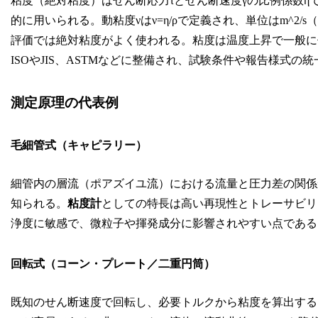
粘度（絶対粘度）はせん断応力τとせん断速度γ̇の比例係数ηで表
的に用いられる。動粘度νはν=η/ρで定義され、単位はm^2
評価では絶対粘度がよく使われる。粘度は温度上昇で一般に
ISOやJIS、ASTMなどに整備され、試験条件や報告様式の
測定原理の代表例
毛細管式（キャピラリー）
細管内の層流（ポアズイユ流）における流量と圧力差の関係
知られる。
粘度計
としての特長は高い再現性とトレーサビリ
浄度に敏感で、微粒子や揮発成分に影響されやすい点である
回転式（コーン・プレート／二重円筒）
既知のせん断速度で回転し、必要トルクから粘度を算出する