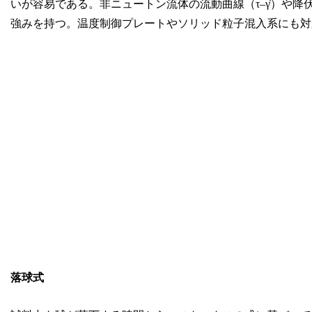
いが容易である。非ニュートン流体の流動曲線（τ–γ̇）や
強みを持つ。温度制御プレートやソリッド粒子混入系にも対
落球式