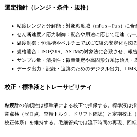
選定指針（レンジ・条件・規格）
粘度レンジと分解能：対象粘度域（mPa·s～Pa·s）
せん断速度／応力制御：配合や用途に応じて定速（γ̇
温度制御：恒温槽やペルチェで±0.1℃級の安定化を図
規格適合：ISOやJIS、ASTMの対象法に合致させ、
サンプル量・清掃性：微量測定や高固形分系は治具・
データ出力：記録・追跡のためのデジタル出力、LIM
校正・標準液とトレーサビリティ
粘度計
の信頼性は標準液による校正で担保する。標準液は指
常点検（ゼロ点、空転トルク、ドリフト確認）と定期校正（
校正体系）を維持する。毛細管式では流下時間の再現、回転