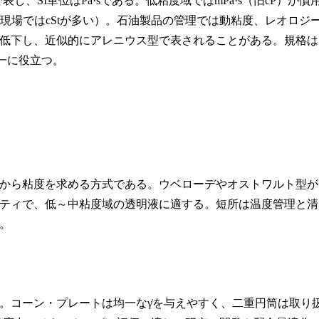
し、SI単位はPa·sである。低粘度域ではmPa·s（旧cP）が慣
/s（現場ではcStが多い）。石油製品の管理では動粘度、レオロジ
低下し、近似的にアレニウス型で表されることがある。規格は
統一に役立つ。
から粘度を求める方式である。ウベローデやオストワルト型が
ティで、低～中粘度域の透明液に適する。短所は温度管理と清
。
。コーン・プレートは均一なγ̇を与えやすく、二重円筒は取り