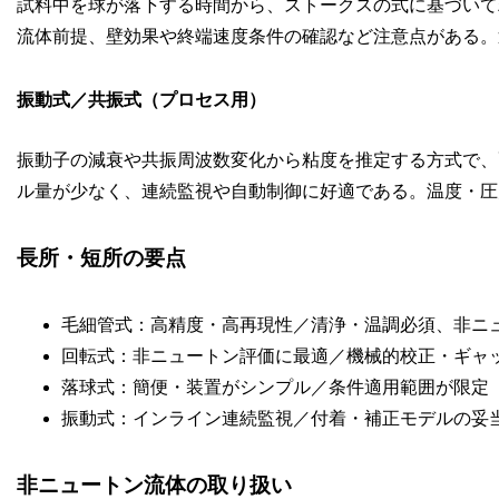
試料中を球が落下する時間から、ストークスの式に基づいて
流体前提、壁効果や終端速度条件の確認など注意点がある。
振動式／共振式（プロセス用）
振動子の減衰や共振周波数変化から粘度を推定する方式で、
ル量が少なく、連続監視や自動制御に好適である。温度・圧
長所・短所の要点
毛細管式：高精度・高再現性／清浄・温調必須、非ニ
回転式：非ニュートン評価に最適／機械的校正・ギャ
落球式：簡便・装置がシンプル／条件適用範囲が限定
振動式：インライン連続監視／付着・補正モデルの妥
非ニュートン流体の取り扱い