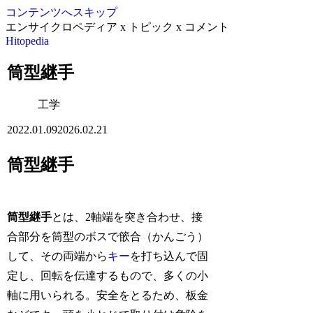
コンテンツへスキップ
エンサイクロペディア x トピック x コメント
Hitopedia
筒型継手
工学
2022.01.09
2026.02.21
筒型継手
筒型継手
とは、2軸端を突き合わせ、接
合部分を筒型のボスで篏合（かんごう）
して、その両端から
キー
を打ち込んで固
定し、回転を伝達するもので、多くの小
軸に用いられる。安全をとるため、板金