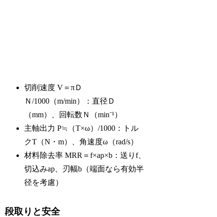
切削速度 V＝πＤ
Ｎ/1000（m/min）：直径Ｄ
（mm）、回転数Ｎ（min⁻¹）
主軸出力 P≒（T×ω）/1000：トル
クT（N・m）、角速度ω（rad/s）
材料除去率 MRR＝f×ap×b：送りf、
切込みap、刃幅b（端面なら有効半
径を考慮）
段取りと安全