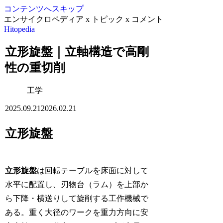
コンテンツへスキップ
エンサイクロペディア x トピック x コメント
Hitopedia
立形旋盤｜立軸構造で高剛
性の重切削
工学
2025.09.21
2026.02.21
立形旋盤
立形旋盤
は回転テーブルを床面に対して
水平に配置し、刃物台（ラム）を上部か
ら下降・横送りして旋削する工作機械で
ある。重く大径のワークを重力方向に安