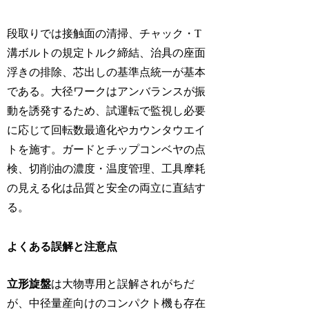
段取りでは接触面の清掃、チャック・T
溝ボルトの規定トルク締結、治具の座面
浮きの排除、芯出しの基準点統一が基本
である。大径ワークはアンバランスが振
動を誘発するため、試運転で監視し必要
に応じて回転数最適化やカウンタウエイ
トを施す。ガードとチップコンベヤの点
検、切削油の濃度・温度管理、工具摩耗
の見える化は品質と安全の両立に直結す
る。
よくある誤解と注意点
立形旋盤
は大物専用と誤解されがちだ
が、中径量産向けのコンパクト機も存在