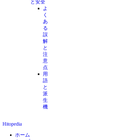
と安全
よ
く
あ
る
誤
解
と
注
意
点
用
語
と
派
生
機
Hitopedia
ホーム