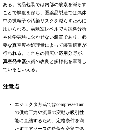
ある。食品包装では内部の酸素を減らす
ことで鮮度を保ち、医薬品製造では気体
中の微粒子や汚染リスクを減らすために
用いられる。実験室レベルでも試料分析
や化学実験に欠かせない装置であり、必
要な真空度や処理量によって装置選定が
行われる。これらの幅広い応用分野が、
真空発生器
技術の改良と多様化を牽引し
ているといえる。
注意点
エジェクタ方式ではcompressed air
の供給圧力や流量の変動が吸引性
能に直結するため、定格条件を満
たすエアソースの確保が必須であ