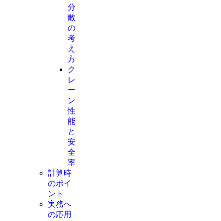
分
散
の
考
え
方
ク
レ
ー
ン
性
能
と
安
全
率
計算時
のポイ
ント
実務へ
の応用