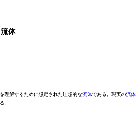
な流体
を理解するために想定された理想的な
流体
である。現実の
流体
る。