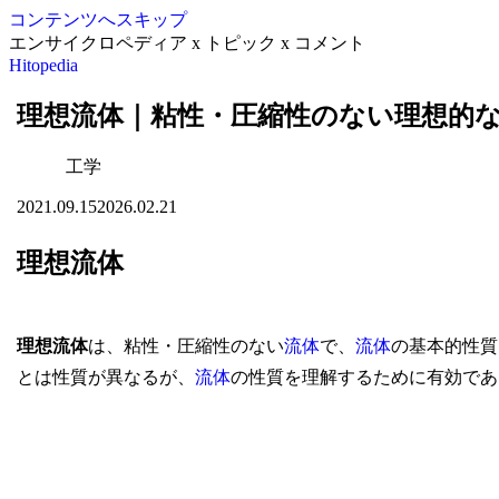
コンテンツへスキップ
エンサイクロペディア x トピック x コメント
Hitopedia
理想流体｜粘性・圧縮性のない理想的
工学
2021.09.15
2026.02.21
理想流体
理想流体
は、粘性・圧縮性のない
流体
で、
流体
の基本的性質
とは性質が異なるが、
流体
の性質を理解するために有効であ