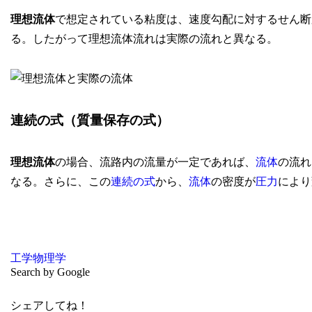
理想流体
で想定されている粘度は、速度勾配に対するせん断
る。したがって理想流体流れは実際の流れと異なる。
連続の式（質量保存の式）
理想流体
の場合、流路内の流量が一定であれば、
流体
の流れ
なる。さらに、この
連続の式
から、
流体
の密度が
圧力
により
工学
物理学
Search by Google
シェアしてね！