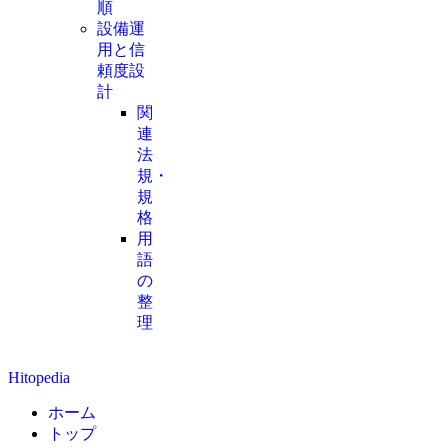
順
設備運
用と信
頼度設
計
関
連
法
規・
規
格
用
語
の
整
理
Hitopedia
ホーム
トップ