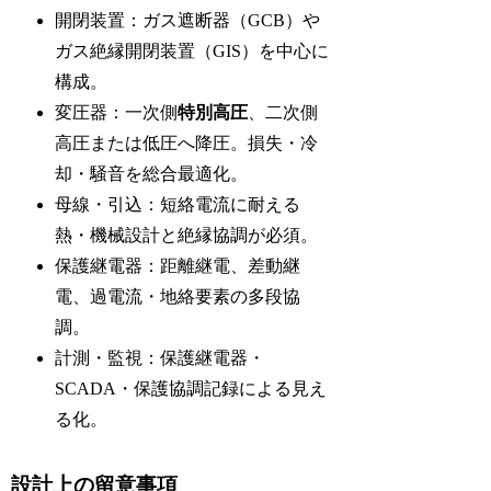
開閉装置：ガス遮断器（GCB）や
ガス絶縁開閉装置（GIS）を中心に
構成。
変圧器：一次側
特別高圧
、二次側
高圧または低圧へ降圧。損失・冷
却・騒音を総合最適化。
母線・引込：短絡電流に耐える
熱・機械設計と絶縁協調が必須。
保護継電器：距離継電、差動継
電、過電流・地絡要素の多段協
調。
計測・監視：保護継電器・
SCADA・保護協調記録による見え
る化。
設計上の留意事項