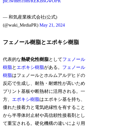
pic.twitter.com/REKBsGwOPR
— 和気産業株式会社(公式)
(@waki_MediaPR)
May 21, 2024
フェノール樹脂とエポキシ樹脂
代表的な
熱硬化性樹脂
として
フェノール
樹脂
と
エポキシ樹脂
がある。
フェノール
樹脂
はフェノールとホルムアルデヒドの
反応で生成し、耐熱・耐燃性が高いため
プリント基板や断熱材に活用される。一
方、
エポキシ樹脂
はエポキシ基を持ち、
優れた接着力と電気絶縁性を有すること
から半導体封止材や高信頼性接着剤とし
て重宝される。硬化機構の違いにより用