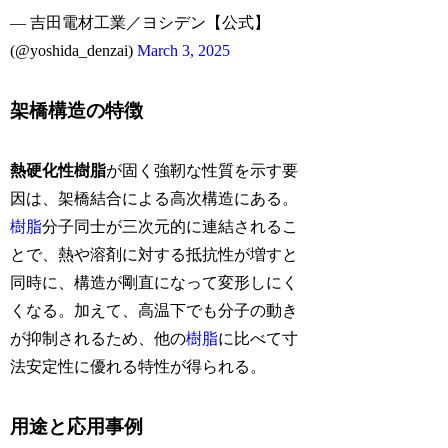
— 吉田電材工業／ヨシデン【公式】
(@yoshida_denzai)
March 3, 2025
架橋構造の特徴
熱硬化性樹脂
が固く強靭な性質を示す要
因は、架橋結合による高次構造にある。
樹脂
分子同士が三次元的に連結されるこ
とで、熱や溶剤に対する抵抗性が増すと
同時に、構造が剛直になって変形しにく
くなる。加えて、高温下でも分子の動き
が抑制されるため、他の
樹脂
に比べて寸
法安定性に優れる特性が得られる。
用途と応用事例