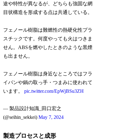
途や特性が異なるが、どちらも強固な網
目状構造を形成する点は共通している。
フェノール樹脂は難燃性の熱硬化性プラ
スチックです。何度やっても火はつきま
せん。ABSを燃やしたときのような黒煙
も出ません。
フェノール樹脂は身近なところではフラ
イパンや鍋の取っ手・つまみに使われて
います。
pic.twitter.com/EpWjBSu3ZH
— 製品設計知識_田口宏之
(@seihin_sekkei)
May 7, 2024
製造プロセスと成形