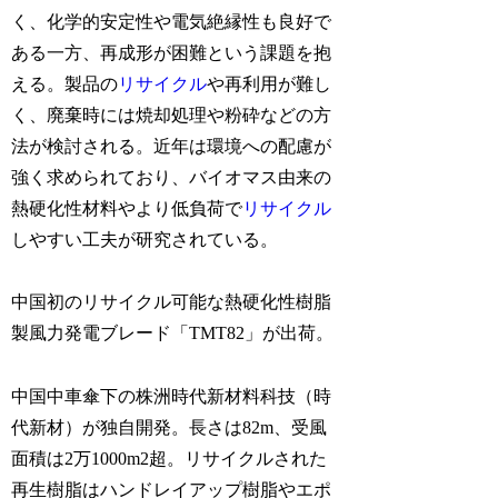
く、化学的安定性や電気絶縁性も良好で
ある一方、再成形が困難という課題を抱
える。製品の
リサイクル
や再利用が難し
く、廃棄時には焼却処理や粉砕などの方
法が検討される。近年は環境への配慮が
強く求められており、バイオマス由来の
熱硬化性材料やより低負荷で
リサイクル
しやすい工夫が研究されている。
中国初のリサイクル可能な熱硬化性樹脂
製風力発電ブレード「TMT82」が出荷。
中国中車傘下の株洲時代新材料科技（時
代新材）が独自開発。長さは82m、受風
面積は2万1000m2超。リサイクルされた
再生樹脂はハンドレイアップ樹脂やエポ