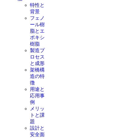
特性と
背景
フェノ
ール樹
脂とエ
ポキシ
樹脂
製造プ
ロセス
と成形
架橋構
造の特
徴
用途と
応用事
例
メリッ
トと課
題
設計と
安全面