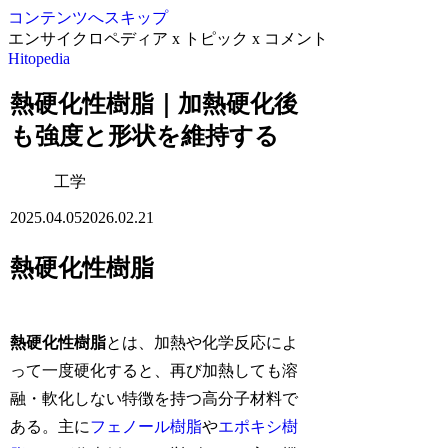
コンテンツへスキップ
エンサイクロペディア x トピック x コメント
Hitopedia
熱硬化性樹脂｜加熱硬化後
も強度と形状を維持する
工学
2025.04.05
2026.02.21
熱硬化性樹脂
熱硬化性樹脂
とは、加熱や化学反応によ
って一度硬化すると、再び加熱しても溶
融・軟化しない特徴を持つ高分子材料で
ある。主に
フェノール樹脂
や
エポキシ樹