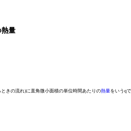
の熱量
るときの流れ)に直角微小面積の単位時間あたりの
熱量
をいうq