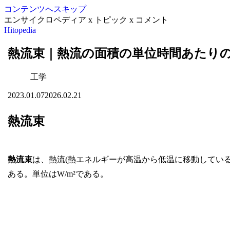
コンテンツへスキップ
エンサイクロペディア x トピック x コメント
Hitopedia
熱流束｜熱流の面積の単位時間あたり
工学
2023.01.07
2026.02.21
熱流束
熱流束
は、熱流(熱エネルギーが高温から低温に移動してい
ある。単位はW/m²である。