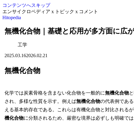
コンテンツへスキップ
エンサイクロペディア x トピック x コメント
Hitopedia
無機化合物｜基礎と応用が多方面に広
工学
2025.03.16
2026.02.21
無機化合物
化学では炭素骨格を含まない化合物を一般的に
無機化合物
と
され、多様な性質を示す。例えば
無機化合物
の代表例である
える基本的存在である。これらは有機化合物と対比されるが
機化合物
に分類されるため、厳密な境界は必ずしも明確では