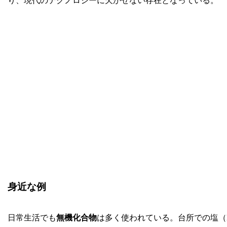
り、現代のテクノロジーに欠かせない存在となっている。
身近な例
日常生活でも
無機化合物
は多く使われている。台所での塩（N