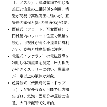
リ、ノズル）：流路収縮で生じる
差圧と流量の二乗関係を利用。構
造が簡易で高温高圧に強いが、直
管長の確保とβ比の最適化が必要。
面積式（フロート、可変面積）：
円錐管内のフロート位置で流量を
読む。可視性が高く小流量に有利
だが、姿勢と粘度影響に注意。
電磁式：ファラデーの電磁誘導を
利用し体積流量を測定。圧力損失
が小さくスラリーに強い。導電率
が一定以上の液体が対象。
超音波式（伝搬時間差・ドップ
ラ）：配管外設置が可能で圧力損
失ゼロ。気泡・固形分や屈折に注
意。大口径配管で効果的。