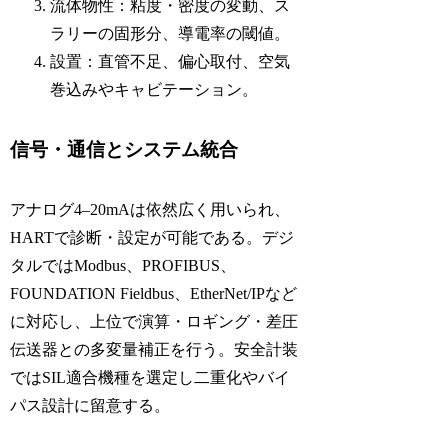
流体物性：粘度・密度の変動、ス
ラリーの固形分、導電率の閾値。
設置：直管不足、偏心取付、空気
巻込みやキャビテーション。
信号・通信とシステム統合
アナログ4–20mAは依然広く用いられ、
HARTで診断・設定が可能である。デジ
タルではModbus、PROFIBUS、
FOUNDATION Fieldbus、EtherNet/IPなど
に対応し、上位で演算・ロギング・差圧
伝送器との多変量補正を行う。安全計装
ではSIL適合機種を選定し二重化やバイ
パス設計に留意する。