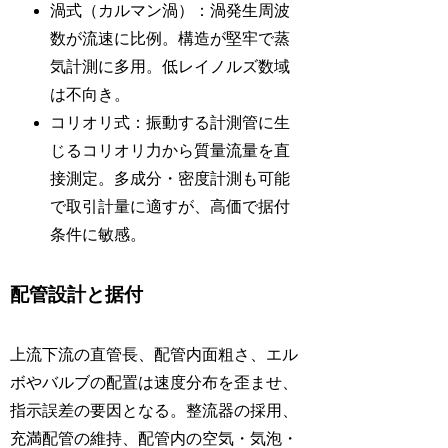
渦式（カルマン渦）：渦発生周波
数が流速に比例。構造が堅牢で蒸
気計測に多用。低レイノルズ数域
は不向き。
コリオリ式：振動する計測管に生
じるコリオリ力から質量流量を直
接測定。多成分・密度計測も可能
で取引計量に適すが、高価で据付
条件に敏感。
配管設計と据付
上流下流の直管長、配管内面粗さ、エル
ボやバルブの配置は速度分布を歪ませ、
指示誤差の要因となる。整流器の採用、
充満配管の維持、配管内の空気・気泡・