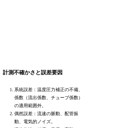
計測不確かさと誤差要因
系統誤差：温度圧力補正の不備、
係数（流出係数、チューブ係数）
の適用範囲外。
偶然誤差：流速の脈動、配管振
動、電気的ノイズ。