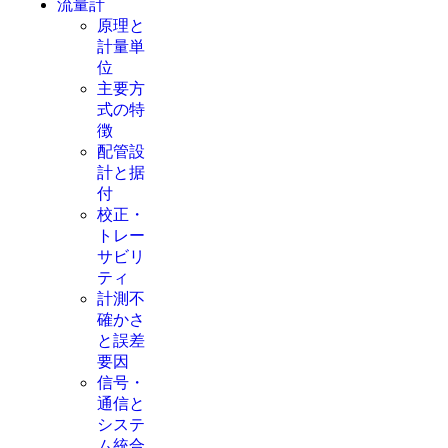
流量計
原理と
計量単
位
主要方
式の特
徴
配管設
計と据
付
校正・
トレー
サビリ
ティ
計測不
確かさ
と誤差
要因
信号・
通信と
システ
ム統合