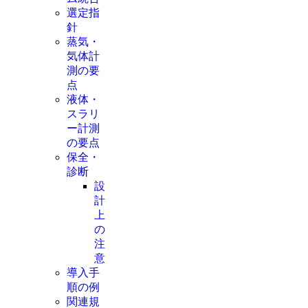
選定指
針
蒸気・
気体計
測の要
点
液体・
スラリ
ー計測
の要点
保全・
診断
設
計
上
の
注
意
導入手
順の例
関連規