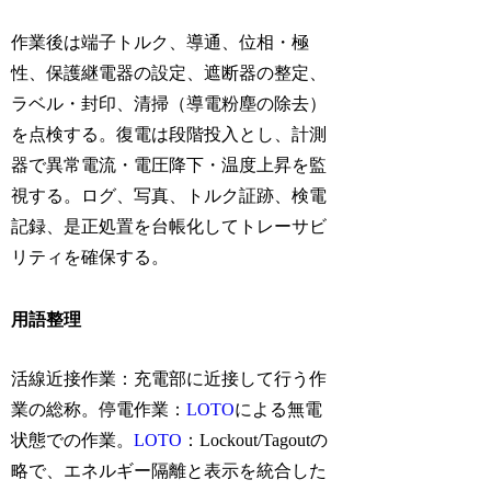
作業後は端子トルク、導通、位相・極
性、保護継電器の設定、遮断器の整定、
ラベル・封印、清掃（導電粉塵の除去）
を点検する。復電は段階投入とし、計測
器で異常電流・電圧降下・温度上昇を監
視する。ログ、写真、トルク証跡、検電
記録、是正処置を台帳化してトレーサビ
リティを確保する。
用語整理
活線近接作業：充電部に近接して行う作
業の総称。停電作業：
LOTO
による無電
状態での作業。
LOTO
：Lockout/Tagoutの
略で、エネルギー隔離と表示を統合した