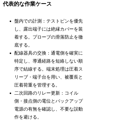
代表的な作業ケース
盤内での計測：テストピンを優先
し、露出端子には絶縁カバーを装
着する。プローブの滑落防止を徹
底する。
配線器具の交換：通電側を確実に
特定し、導通経路を短絡しない順
序で結線する。端末処理は圧着ス
リーブ・端子台を用い、被覆長と
圧着荷重を管理する。
二次回路のリレー更新：コイル
側・接点側の電位とバックアップ
電源の有無を確認し、不要な誤動
作を避ける。