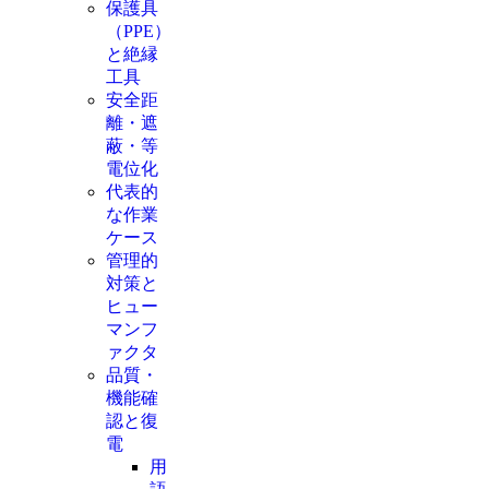
保護具
（PPE）
と絶縁
工具
安全距
離・遮
蔽・等
電位化
代表的
な作業
ケース
管理的
対策と
ヒュー
マンフ
ァクタ
品質・
機能確
認と復
電
用