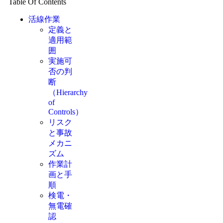
Table Of Contents
活線作業
定義と
適用範
囲
実施可
否の判
断
（Hierarchy
of
Controls）
リスク
と事故
メカニ
ズム
作業計
画と手
順
検電・
無電確
認