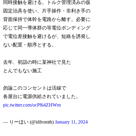
同時接触を避ける。トルク管理済みの仮
固定治具を使い、片手操作・非利き手の
背面保持で体幹を電路から離す。必要に
応じて同一導体群の等電位ボンディング
で電位差接触を避けるが、短絡を誘発し
ない配置・順序とする。
去年、初詣の時に某神社で見た
とんでもない施工
勿論このコンセントは活線で
各屋台に電源供給されていました。
pic.twitter.com/ocP8i4ZHWm
— りーほい (@idfromth)
January 11, 2024