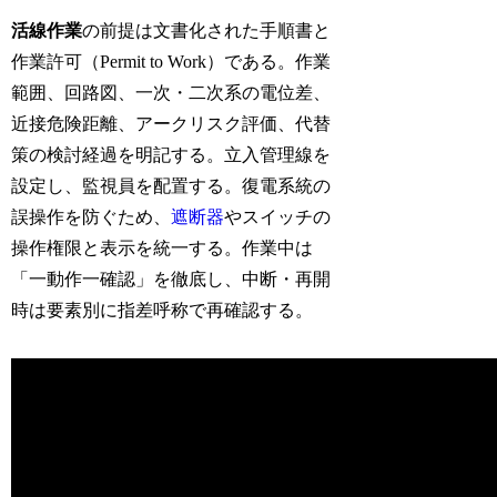
活線作業
の前提は文書化された手順書と
作業許可（Permit to Work）である。作業
範囲、回路図、一次・二次系の電位差、
近接危険距離、アークリスク評価、代替
策の検討経過を明記する。立入管理線を
設定し、監視員を配置する。復電系統の
誤操作を防ぐため、
遮断器
やスイッチの
操作権限と表示を統一する。作業中は
「一動作一確認」を徹底し、中断・再開
時は要素別に指差呼称で再確認する。