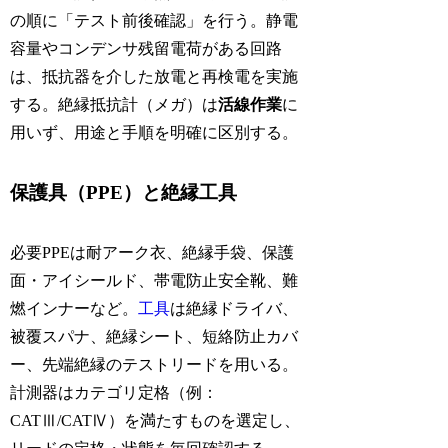
の順に「テスト前後確認」を行う。静電
容量やコンデンサ残留電荷がある回路
は、抵抗器を介した放電と再検電を実施
する。絶縁抵抗計（メガ）は
活線作業
に
用いず、用途と手順を明確に区別する。
保護具（PPE）と絶縁工具
必要PPEは耐アーク衣、絶縁手袋、保護
面・アイシールド、帯電防止安全靴、難
燃インナーなど。
工具
は絶縁ドライバ、
被覆スパナ、絶縁シート、短絡防止カバ
ー、先端絶縁のテストリードを用いる。
計測器はカテゴリ定格（例：
CATⅢ/CATⅣ）を満たすものを選定し、