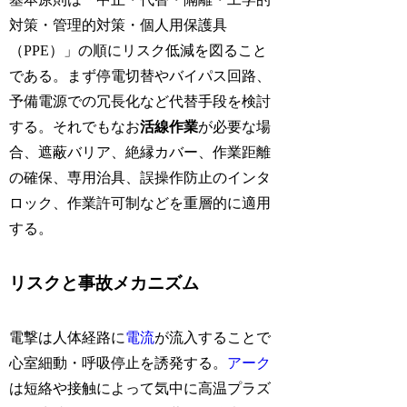
対策・管理的対策・個人用保護具
（PPE）」の順にリスク低減を図ること
である。まず停電切替やバイパス回路、
予備電源での冗長化など代替手段を検討
する。それでもなお
活線作業
が必要な場
合、遮蔽バリア、絶縁カバー、作業距離
の確保、専用治具、誤操作防止のインタ
ロック、作業許可制などを重層的に適用
する。
リスクと事故メカニズム
電撃は人体経路に
電流
が流入することで
心室細動・呼吸停止を誘発する。
アーク
は短絡や接触によって気中に高温プラズ