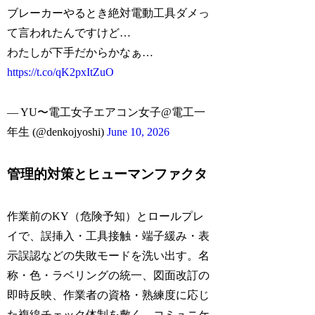
ブレーカーやるとき絶対電動工具ダメっ
て言われたんですけど…
わたしが下手だからかなぁ…
https://t.co/qK2pxItZuO
— YU〜電工女子エアコン女子@電工一
年生 (@denkojyoshi)
June 10, 2026
管理的対策とヒューマンファクタ
作業前のKY（危険予知）とロールプレ
イで、誤挿入・工具接触・端子緩み・表
示誤認などの失敗モードを洗い出す。名
称・色・ラベリングの統一、図面改訂の
即時反映、作業者の資格・熟練度に応じ
た複線チェック体制を敷く。コミュニケ