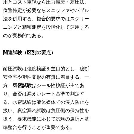
用とコスト重視なら圧力減衰・差圧法、
位置特定が必要ならスニッファやバブル
法を併用する。複合的要求ではスクリー
ニングと精密測定を段階化して運用する
のが実務的である。
関連試験（区別の要点）
耐圧試験は強度検証を主目的とし、破断
安全率や塑性変形の有無に着目する。一
方、
気密試験
はシール性検証が主であ
り、合否は漏えいレート基準で判定す
る。水密試験は液体媒体での浸入防止を
扱い、真空漏れ試験は負圧側の保持性を
扱う。要求機能に応じて試験の選択と基
準整合を行うことが重要である。