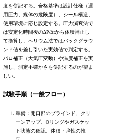
度を併記する。合格基準は設計仕様（運
用圧力、媒体の危険度）、シール構造、
使用環境に応じ設定する。圧力減衰法で
は安定化時間後のΔP/Δtから体積補正し
て換算し、ヘリウム法ではバックグラウ
ンド値を差し引いた実効値で判定する。
バロ補正（大気圧変動）や温度補正を実
施し、測定不確かさを併記するのが望ま
しい。
試験手順（一般フロー）
準備：開口部のブラインド、クリ
ーンアップ、Oリングやガスケッ
ト状態の確認、体積・弾性の推
定。