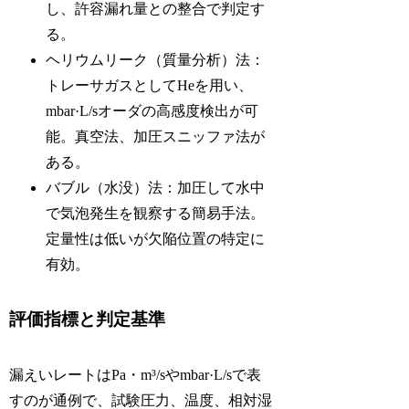
し、許容漏れ量との整合で判定す
る。
ヘリウムリーク（質量分析）法：
トレーサガスとしてHeを用い、
mbar·L/sオーダの高感度検出が可
能。真空法、加圧スニッファ法が
ある。
バブル（水没）法：加圧して水中
で気泡発生を観察する簡易手法。
定量性は低いが欠陥位置の特定に
有効。
評価指標と判定基準
漏えいレートはPa・m³/sやmbar·L/sで表
すのが通例で、試験圧力、温度、相対湿