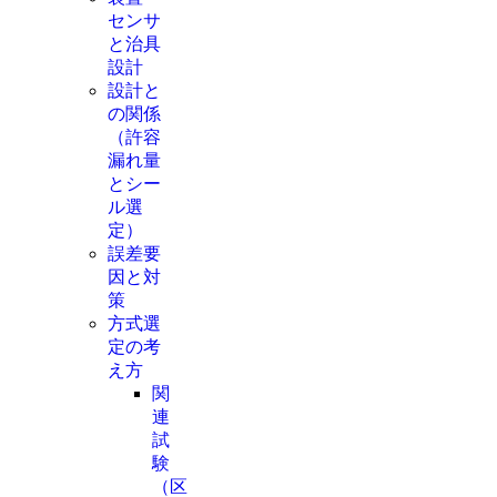
センサ
と治具
設計
設計と
の関係
（許容
漏れ量
とシー
ル選
定）
誤差要
因と対
策
方式選
定の考
え方
関
連
試
験
（区