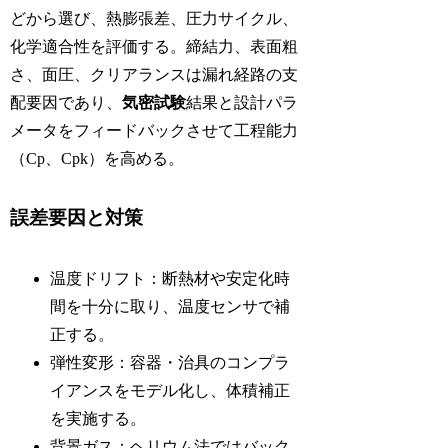
どから選び、熱膨張差、圧力サイクル、
化学適合性を評価する。締結力、表面粗
さ、面圧、クリアランスは漏れ経路の支
配要因であり、
気密試験
結果と設計パラ
メータをフィードバックさせて工程能力
（Cp、Cpk）を高める。
誤差要因と対策
温度ドリフト：断熱材や安定化時
間を十分に取り、温度センサで補
正する。
弾性変形：容器・治具のコンプラ
イアンスをモデル化し、体積補正
を実施する。
背景ガス：ヘリウム法ではバック