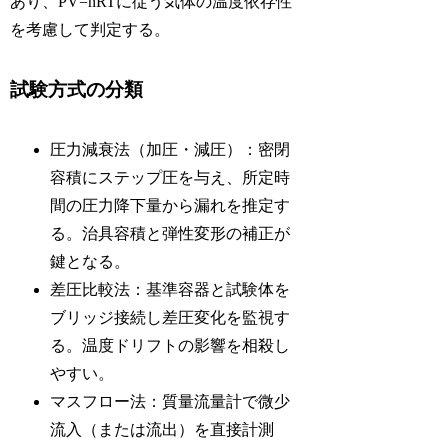
あり、PV=nRTに従う気体の温度依存性
を考慮して判定する。
試験方式の分類
圧力減衰法（加圧・減圧）：密閉
容積にステップ圧を与え、所定時
間の圧力降下量から漏れを推定す
る。治具容積と弾性変形の補正が
鍵となる。
差圧比較法：基準容器と試験体を
ブリッジ接続し差圧変化を監視す
る。温度ドリフトの影響を相殺し
やすい。
マスフロー法：質量流量計で微少
流入（または流出）を直接計測