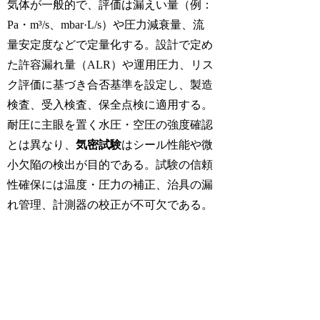
気体が一般的で、評価は漏えい量（例：
Pa・m³/s、mbar·L/s）や圧力減衰量、流
量安定度などで定量化する。設計で定め
た許容漏れ量（ALR）や運用圧力、リス
ク評価に基づき合否基準を設定し、製造
検査、受入検査、保全点検に適用する。
耐圧に主眼を置く水圧・空圧の強度確認
とは異なり、
気密試験
はシール性能や微
小欠陥の検出が目的である。試験の信頼
性確保には温度・圧力の補正、治具の漏
れ管理、計測器の校正が不可欠である。