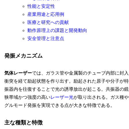
性能と安定性
産業用途と応用例
医療と研究への貢献
動作原理上の課題と開発動向
安全管理と注意点
発振メカニズム
気体レーザー
では、ガラス管や金属製のチューブ内部に封入
衝突を経て励起状態を作り出す。励起された原子や分子が特
振器内を往復することで光の誘導放出が起こる。共振器の鏡
狭帯域かつ強度の高い
レーザー光
が取り出される。ガス種や
グルモード発振を実現できる点が大きな特徴である。
主な種類と特徴