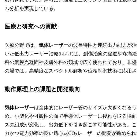
ム分析を実現している。
医療と研究への貢献
医療分野では、
気体レーザー
の波長特性と連続出力能力が治
いた低出力レーザー治療(LLLT)は、創傷治癒の促進や疼
科の網膜光凝固や皮膚外科の領域で広く使われており、非侵
の場では、高精度なスペクトル解析や位相制御技術に応用さ
動作原理上の課題と開発動向
気体レーザー
は全体的にレーザー管のサイズが大きくなるう
め、小型化や可搬性の面で半導体レーザーに後れを取る場面
スの組成が変化し、出力低下を引き起こす可能性がある。こ
力かつ電力効率の良い遠心式CO
レーザーの開発が進められ
2