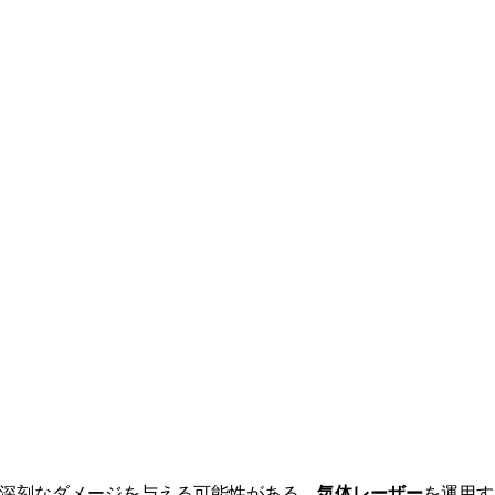
深刻なダメージを与える可能性がある。
気体レーザー
を運用す