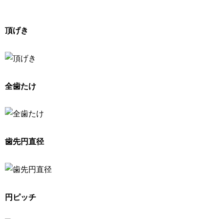
頂げき
全歯たけ
歯先円直径
円ピッチ