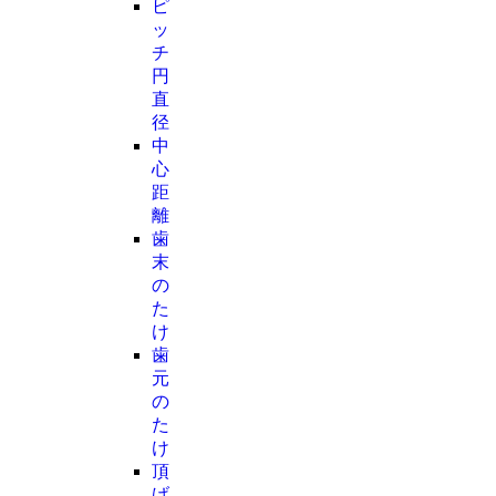
ピ
ッ
チ
円
直
径
中
心
距
離
歯
末
の
た
け
歯
元
の
た
け
頂
げ