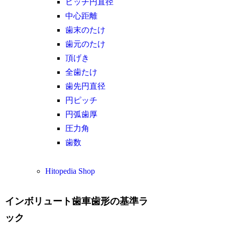
ピッチ円直径
中心距離
歯末のたけ
歯元のたけ
頂げき
全歯たけ
歯先円直径
円ピッチ
円弧歯厚
圧力角
歯数
Hitopedia Shop
インボリュート歯車歯形の基準ラ
ック