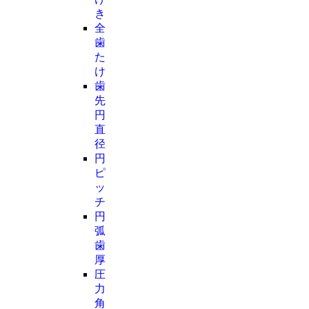
き
全
歯
た
け
歯
先
円
直
径
円
ピ
ッ
チ
円
弧
歯
厚
圧
力
角