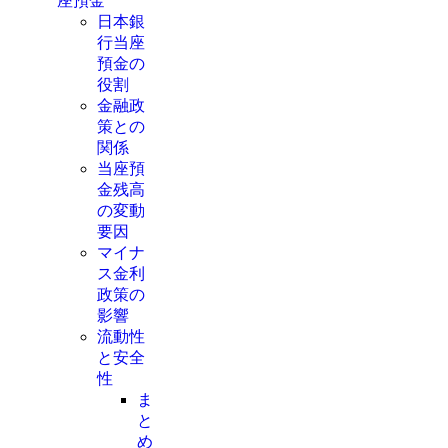
座預金
日本銀
行当座
預金の
役割
金融政
策との
関係
当座預
金残高
の変動
要因
マイナ
ス金利
政策の
影響
流動性
と安全
性
ま
と
め