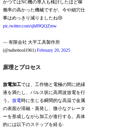
かつてはNC機の導入も検討したほど稼
働率の高かった機械ですが、今や細穴仕
事はめっきり減りましたね😢
pic.twitter.com/sjh89QQZmw
— 有限会社 大平工具製作所
(@taiheitool1961)
February 20, 2025
原理とプロセス
放電加工
では、工作物と電極の間に絶縁
液を満たし、パルス状に高周波放電を行
う。
放電
時に生じる瞬間的な高温で金属
の表面が溶融・蒸発し、微小なクレータ
ーを形成しながら加工が進行する。具体
的には以下のステップを経る: