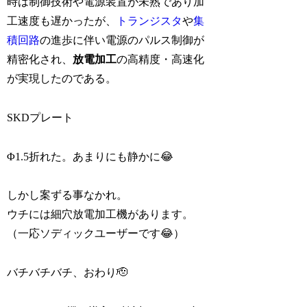
時は制御技術や電源装置が未熟であり加
工速度も遅かったが、
トランジスタ
や
集
積回路
の進歩に伴い電源のパルス制御が
精密化され、
放電加工
の高精度・高速化
が実現したのである。
SKDプレート
Φ1.5折れた。あまりにも静かに😂
しかし案ずる事なかれ。
ウチには細穴放電加工機があります。
（一応ソディックユーザーです😂）
バチバチバチ、おわり🫡