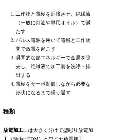
工作物と電極を近接させ、絶縁液
（一般に灯油や専用オイル）で満
たす
パルス電源を用いて電極と工作物
間で放電を起こす
瞬間的な熱エネルギーで金属を除
去し、絶縁液で加工屑を洗浄・排
出する
電極をサーボ制御しながら必要な
形状になるまで繰り返す
種類
放電加工
には大きく分けて型彫り放電加
工（Sinker EDM）とワイヤ放電加工