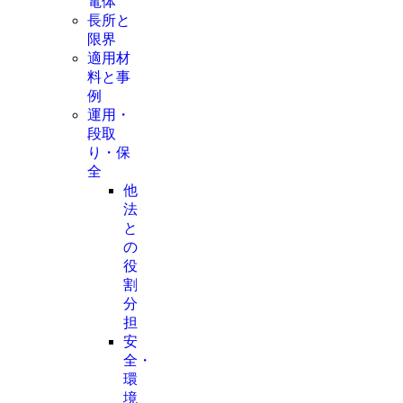
電体
長所と
限界
適用材
料と事
例
運用・
段取
り・保
全
他
法
と
の
役
割
分
担
安
全・
環
境