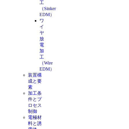
工
（Sinker
EDM）
ワ
イ
ヤ
放
電
加
工
（Wire
EDM）
装置構
成と要
素
加工条
件とプ
ロセス
制御
電極材
料と誘