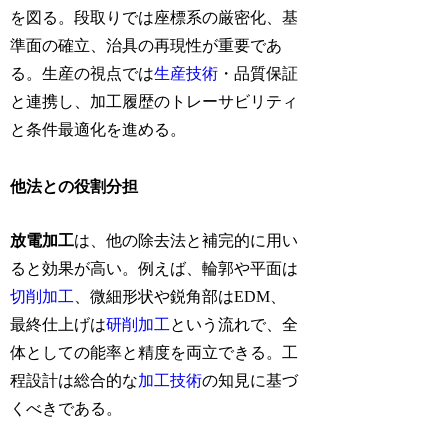
を図る。段取りでは座標系の厳密化、基
準面の確立、治具の再現性が重要であ
る。生産の視点では
生産技術
・品質保証
と連携し、加工履歴のトレーサビリティ
と条件最適化を進める。
他法との役割分担
放電加工
は、他の除去法と補完的に用い
ると効果が高い。例えば、輪郭や平面は
切削加工
、微細形状や鋭角部はEDM、
最終仕上げは
研削加工
という流れで、全
体としての能率と精度を両立できる。工
程設計は総合的な
加工技術
の知見に基づ
くべきである。