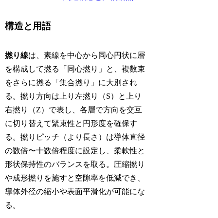
構造と用語
撚り線
は、素線を中心から同心円状に層
を構成して撚る「同心撚り」と、複数束
をさらに撚る「集合撚り」に大別され
る。撚り方向は上り左撚り（S）と上り
右撚り（Z）で表し、各層で方向を交互
に切り替えて緊束性と円形度を確保す
る。撚りピッチ（より長さ）は導体直径
の数倍〜十数倍程度に設定し、柔軟性と
形状保持性のバランスを取る。圧縮撚り
や成形撚りを施すと空隙率を低減でき、
導体外径の縮小や表面平滑化が可能にな
る。