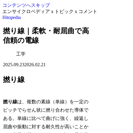
コンテンツへスキップ
エンサイクロペディア x トピック x コメント
Hitopedia
撚り線｜柔軟・耐屈曲で高
信頼の電線
工学
2025.09.23
2026.02.21
撚り線
撚り線
は、複数の素線（単線）を一定の
ピッチでらせん状に撚り合わせた導体で
ある。単線に比べて曲げに強く、繰返し
屈曲や振動に対する耐久性が高いことか