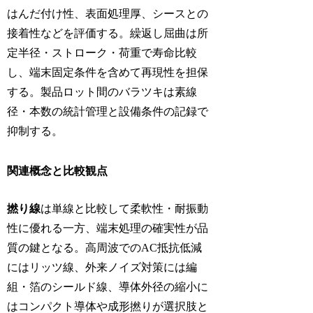
はんだ付け性、表面処理厚、シースとの
接着性などを評価する。繰返し屈曲は所
定半径・ストローク・荷重で寿命比較
し、端末固定条件を含めて再現性を担保
する。製品ロット間のバラツキは素線
径・本数の統計管理と設備条件の記録で
抑制する。
関連概念と比較観点
撚り線
は単線と比較して柔軟性・耐振動
性に優れる一方、端末処理の確実性が品
質の鍵となる。高周波でのAC抵抗低減
にはリッツ線、外来ノイズ対策には編
組・箔のシールド線、導体外径の縮小に
はコンパクト導体や成形撚りが選択肢と