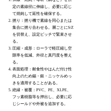
定の素線径に伸線し、必要に応じ
て焼鈍して延性を確保する。
撚り：撚り機で素線を同心または
集合に撚り合わせる。層ごとにS/Z
を切替え、設定ピッチで緊束させ
る。
圧縮・成形：ローラで軽圧縮し空
隙率を低減、外径と真円度を整え
る。
表面処理：耐食性やはんだ付け性
向上のため錫・銀・ニッケルめっ
きを適用することがある。
絶縁・被覆：PVC、PE、XLPE、
フッ素樹脂等を押出し、必要に応
じシールドや外被を追加する。