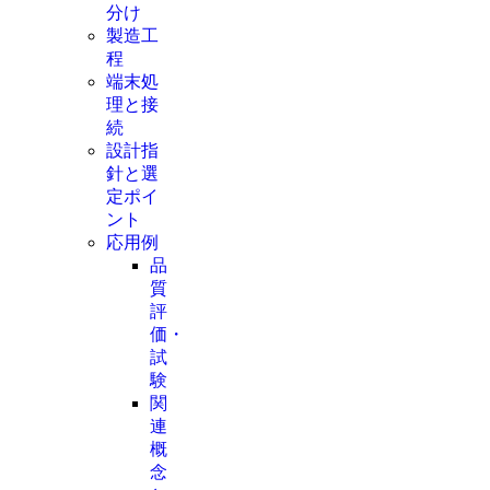
分け
製造工
程
端末処
理と接
続
設計指
針と選
定ポイ
ント
応用例
品
質
評
価・
試
験
関
連
概
念