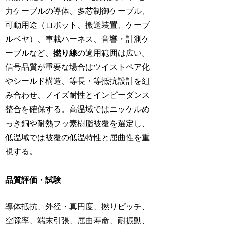
力ケーブルの導体、多芯制御ケーブル、
可動用途（ロボット、搬送装置、ケーブ
ルベヤ）、車載ハーネス、音響・計測ケ
ーブルなど、
撚り線
の適用範囲は広い。
信号品質が重要な場合はツイストペア化
やシールド構造、等長・等抵抗設計を組
み合わせ、ノイズ耐性とインピーダンス
整合を確保する。高温域ではニッケルめ
っき銅や耐熱フッ素樹脂被覆を選定し、
低温域では被覆の低温特性と屈曲性を重
視する。
品質評価・試験
導体抵抗、外径・真円度、撚りピッチ、
空隙率、端末引張、屈曲寿命、耐振動、