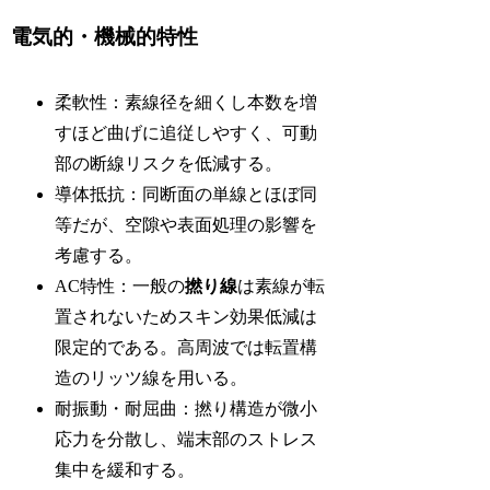
電気的・機械的特性
柔軟性：素線径を細くし本数を増
すほど曲げに追従しやすく、可動
部の断線リスクを低減する。
導体抵抗：同断面の単線とほぼ同
等だが、空隙や表面処理の影響を
考慮する。
AC特性：一般の
撚り線
は素線が転
置されないためスキン効果低減は
限定的である。高周波では転置構
造のリッツ線を用いる。
耐振動・耐屈曲：撚り構造が微小
応力を分散し、端末部のストレス
集中を緩和する。