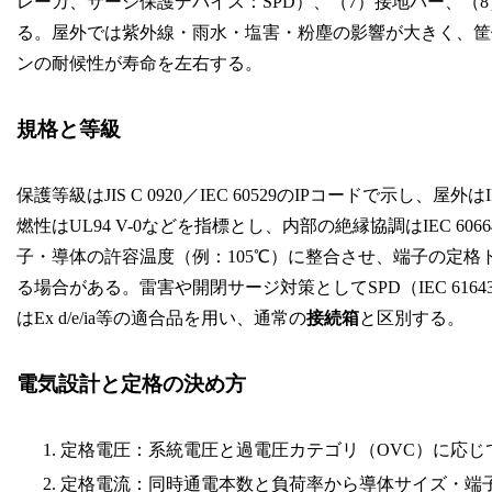
レーカ、サージ保護デバイス：SPD）、（7）接地バー、（
る。屋外では紫外線・雨水・塩害・粉塵の影響が大きく、筐
ンの耐候性が寿命を左右する。
規格と等級
保護等級はJIS C 0920／IEC 60529のIPコードで示し、
燃性はUL94 V-0などを指標とし、内部の絶縁協調はIEC 
子・導体の許容温度（例：105℃）に整合させ、端子の定格
る場合がある。雷害や開閉サージ対策としてSPD（IEC 61
はEx d/e/ia等の適合品を用い、通常の
接続箱
と区別する。
電気設計と定格の決め方
定格電圧：系統電圧と過電圧カテゴリ（OVC）に応じ
定格電流：同時通電本数と負荷率から導体サイズ・端子