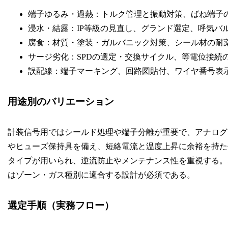
端子ゆるみ・過熱：トルク管理と振動対策、ばね端子
浸水・結露：IP等級の見直し、グランド選定、呼気バ
腐食：材質・塗装・ガルバニック対策、シール材の耐
サージ劣化：SPDの選定・交換サイクル、等電位接続
誤配線：端子マーキング、回路図貼付、ワイヤ番号表
用途別のバリエーション
計装信号用ではシールド処理や端子分離が重要で、アナログ
やヒューズ保持具を備え、短絡電流と温度上昇に余裕を持た
タイプが用いられ、逆流防止やメンテナンス性を重視する。
はゾーン・ガス種別に適合する設計が必須である。
選定手順（実務フロー）