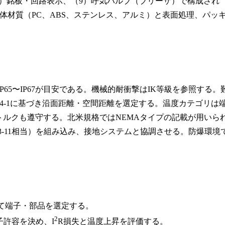
8）銘板・回路表示、（9）呼気バルブ（ブリーザ）で構成され
体材質（PC、ABS、ステンレス、アルミ）と表面処理、パッ
屋外はIP65〜IP67が目安である。機械的耐衝撃はIK等級を参照する。
60664-1に基づき沿面距離・空間距離を選定する。温度カテゴリは
トルクも遵守する。北米規格ではNEMAタイプの記載が用いら
643-11相当）を組み込み、接地システムと協調させる。防爆環境
て端子・部品を選定する。
2
許容を決め、I
R損失と温度上昇を評価する。