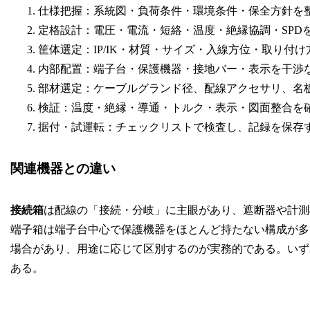
仕様把握：系統図・負荷条件・環境条件・保全方針を
定格設計：電圧・電流・短絡・温度・絶縁協調・SPD
筐体選定：IP/IK・材質・サイズ・入線方位・取り付
内部配置：端子台・保護機器・接地バー・表示を干渉
部材選定：ケーブルグランド径、配線アクセサリ、名
検証：温度・絶縁・導通・トルク・表示・図面整合を
据付・試運転：チェックリストで検査し、記録を保存
関連機器との違い
接続箱
は配線の「接続・分岐」に主眼があり、遮断器や計測
端子箱は端子台中心で保護機器をほとんど持たない構成が多
場合があり、用途に応じて区別するのが実務的である。いず
ある。