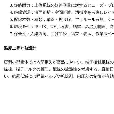
短絡耐力：上位系統の短絡容量に対するヒューズ・ブ
絶縁協調：沿面距離・空間距離、汚損度を考慮しレイ
配線本数・種類：単線・撚り線、フェルール有無、シ
環境条件：IP・IK、UV、塩害、結露、温湿度範囲、
保全性：入線方向、曲げ半径、結束・表示、作業スペ
温度上昇と熱設計
密閉小型筐体では内部損失が蓄熱しやすい。端子接触抵抗の
線径、端子トルクの管理、配線の放熱性を考慮する。直射日
い。結露低減には呼気バルブや乾燥剤、内圧差の制御が有効