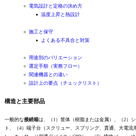
電気設計と定格の決め方
温度上昇と熱設計
施工と保守
よくある不具合と対策
用途別のバリエーション
選定手順（実務フロー）
関連機器との違い
設計上の要点（チェックリスト）
構造と主要部品
一般的な
接続箱
は、（1）筐体（樹脂または金属）、（2）
ト、（4）端子台（スクリュー、スプリング、貫通、大電流用