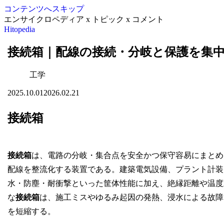
コンテンツへスキップ
エンサイクロペディア x トピック x コメント
Hitopedia
接続箱｜配線の接続・分岐と保護を集
工学
2025.10.01
2026.02.21
接続箱
接続箱
は、電路の分岐・集合点を安全かつ保守容易にまとめ
配線を整流化する装置である。建築電気設備、プラント計装
水・防塵・耐衝撃といった筐体性能に加え、絶縁距離や温度
な
接続箱
は、施工ミスやゆるみ起因の発熱、浸水による故障
を短縮する。