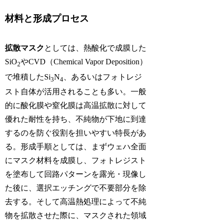
材料と形成プロセス
拡散マスク
としては、熱酸化で成膜した
SiO
やCVD（Chemical Vapor Deposition）
2
で堆積したSi
N
、あるいはフォトレジ
3
4
スト自体が活用されることも多い。一般
的に酸化膜や窒化膜は高温拡散に対して
優れた耐性を持ち、不純物が下地に到達
するのを防ぐ役割を担いやすい特長があ
る。形成手順としては、まずウェハ全面
にマスク材料を成膜し、フォトレジスト
を塗布して回路パターンを露光・現像し
た後に、選択エッチングで不要部分を除
去する。そして高温熱処理によって不純
物を拡散させた際に、マスクされた領域