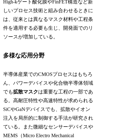
High-kゲート酸化膜やFinFET構造など新
しいプロセス技術と組み合わせるときに
は、従来とは異なるマスク材料や工程条
件を適用する必要も生じ、開発面でのリ
ソースが増加している。
多様な応用分野
半導体産業でのCMOSプロセスはもちろ
ん、パワーデバイスや化合物半導体領域
でも
拡散マスク
は重要な工程の一部であ
る。高耐圧特性や高速特性が求められる
SiCやGaNデバイスでも、拡散やイオン
注入を局所的に制御する手法が研究され
ている。また微細なセンサーデバイスや
MEMS（Micro Electro Mechanical