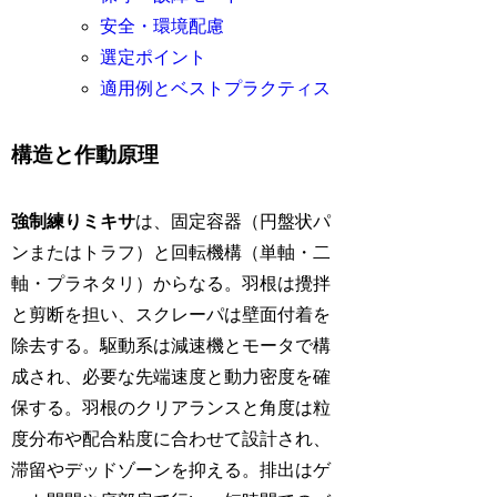
安全・環境配慮
選定ポイント
適用例とベストプラクティス
構造と作動原理
強制練りミキサ
は、固定容器（円盤状パ
ンまたはトラフ）と回転機構（単軸・二
軸・プラネタリ）からなる。羽根は攪拌
と剪断を担い、スクレーパは壁面付着を
除去する。駆動系は減速機とモータで構
成され、必要な先端速度と動力密度を確
保する。羽根のクリアランスと角度は粒
度分布や配合粘度に合わせて設計され、
滞留やデッドゾーンを抑える。排出はゲ