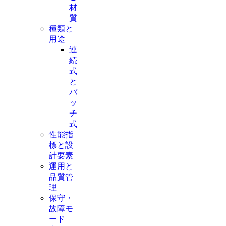
材
質
種類と
用途
連
続
式
と
バ
ッ
チ
式
性能指
標と設
計要素
運用と
品質管
理
保守・
故障モ
ード