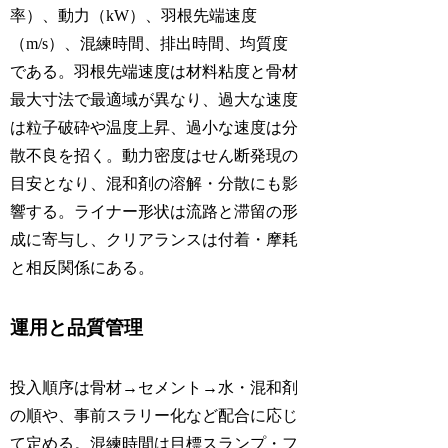
率）、動力（kW）、羽根先端速度
（m/s）、混練時間、排出時間、均質度
である。羽根先端速度は材料粘度と骨材
最大寸法で最適域が異なり、過大な速度
は粒子破砕や温度上昇、過小な速度は分
散不良を招く。動力密度はせん断発現の
目安となり、混和剤の溶解・分散にも影
響する。ライナー形状は流路と滞留の形
成に寄与し、クリアランスは付着・摩耗
と相反関係にある。
運用と品質管理
投入順序は骨材→セメント→水・混和剤
の順や、事前スラリー化など配合に応じ
て定める。混練時間は目標スランプ・フ