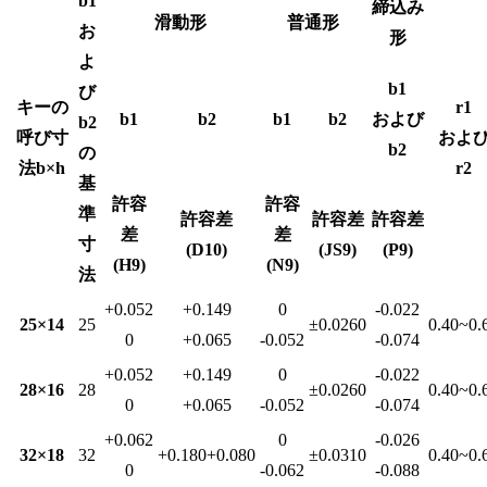
b1
締込み
滑動形
普通形
お
形
よ
b1
び
キーの
r1
b1
b2
b1
b2
および
b2
呼び寸
およ
b2
の
法b×h
r2
基
許容
許容
準
許容差
許容差
許容差
差
差
寸
(D10)
(JS9)
(P9)
(H9)
(N9)
法
+0.052
+0.149
0
-0.022
25×14
25
±0.0260
0.40~0.
0
+0.065
-0.052
-0.074
+0.052
+0.149
0
-0.022
28×16
28
±0.0260
0.40~0.
0
+0.065
-0.052
-0.074
+0.062
0
-0.026
32×18
32
+0.180+0.080
±0.0310
0.40~0.
0
-0.062
-0.088