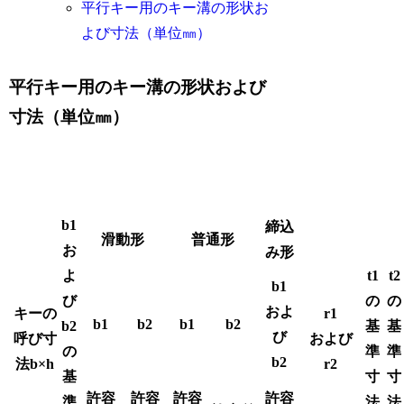
平行キー用のキー溝の形状お
よび寸法（単位㎜）
平行キー用のキー溝の形状および
寸法（単位㎜）
b1
締込
滑動形
普通形
お
み形
よ
t1
t2
b1
び
の
の
およ
キーの
r1
b1
b2
b1
b2
b2
基
基
び
呼び寸
および
の
準
準
b2
法b×h
r2
基
寸
寸
許容
許容
許容
許容
準
法
法