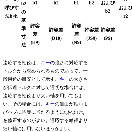
b1
b2
b1
b2
および
b2
呼び寸
およ
b2
の
法b×h
r2
基
許容
許容
準
許容差
許容差
許容差
差
差
寸
(D10)
(JS9)
(P9)
(H9)
(N9)
法
適応する軸径は、
キー
の強さに対応する
トルクから求められるものであって、一
般用途の目安として示す。
キー
の大きさ
が伝達トルクに対して適切な場合には、
適応する軸径より太い軸を用いてもよ
い。その場合には、
キー
の側面が軸およ
びハブに均等に当たるようにt₁およびt₂
を修正するのがよい。適応する軸径より
細い軸には用いないほうがよい。