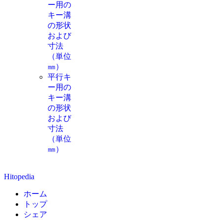
ー用の
キー溝
の形状
および
寸法
（単位
㎜）
平行キ
ー用の
キー溝
の形状
および
寸法
（単位
㎜）
Hitopedia
ホーム
トップ
シェア