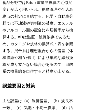
食品分野ではBrix（重量％換算の近似尺
度）が広く用いられ、糖度管理や仕込み
終点の判定に直結する。化学・自動車分
野では不凍液や切削液の濃度、エステル
やアルコール類の配合比を屈折率から換
算する。nDは温度・波長依存であるた
め、カタログや規格の換算式・表を参照
する。混合系は理想混合からの偏差（体
積収縮や相互作用）により単純な線形換
算が成り立たない場合があるので、目的
系の検量線を自作すると精度が上がる。
誤差要因と対策
主な誤差は（a）温度偏差、（b）波長不
一致、（c）気泡・不均一膜厚、（d）汚