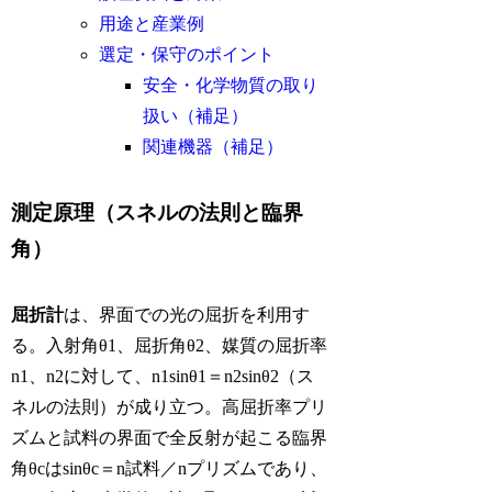
用途と産業例
選定・保守のポイント
安全・化学物質の取り
扱い（補足）
関連機器（補足）
測定原理（スネルの法則と臨界
角）
屈折計
は、界面での光の屈折を利用す
る。入射角θ1、屈折角θ2、媒質の屈折率
n1、n2に対して、n1sinθ1＝n2sinθ2（ス
ネルの法則）が成り立つ。高屈折率プリ
ズムと試料の界面で全反射が起こる臨界
角θcはsinθc＝n試料／nプリズムであり、