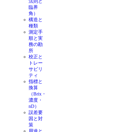
法則と
臨界
角）
構造と
種類
測定手
順と実
務の勘
所
校正と
トレー
サビリ
ティ
指標と
換算
（Brix・
濃度・
nD）
誤差要
因と対
策
用途と