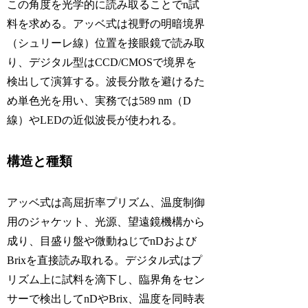
この角度を光学的に読み取ることでn試
料を求める。アッベ式は視野の明暗境界
（シュリーレ線）位置を接眼鏡で読み取
り、デジタル型はCCD/CMOSで境界を
検出して演算する。波長分散を避けるた
め単色光を用い、実務では589 nm（D
線）やLEDの近似波長が使われる。
構造と種類
アッベ式は高屈折率プリズム、温度制御
用のジャケット、光源、望遠鏡機構から
成り、目盛り盤や微動ねじでnDおよび
Brixを直接読み取れる。デジタル式はプ
リズム上に試料を滴下し、臨界角をセン
サーで検出してnDやBrix、温度を同時表