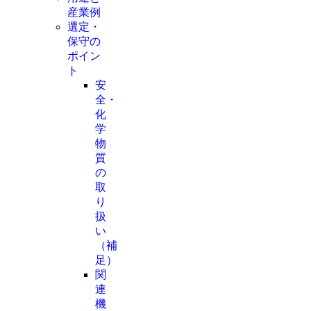
産業例
選定・
保守の
ポイン
ト
安
全・
化
学
物
質
の
取
り
扱
い
（補
足）
関
連
機