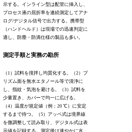
示する。インライン型は配管に挿入し、
プロセス液の屈折率を連続測定してアナ
ログ/デジタル信号で出力する。携帯型
（ハンドヘルド）は現場での迅速判定に
適し、防塵・防滴仕様の製品も多い。
測定手順と実務の勘所
（1）試料を撹拌し均質化する。（2）プ
リズム面を無水エタノール等で清浄に
し、指紋・気泡を避ける。（3）試料を
少量置き、カバーで均一に広げる。
（4）温度が規定値（例：20 ℃）に安定
するまで待つ。（5）アッベ式は境界線
を微調整して読み取り、デジタル式は表
示値を記録する。測定後は速やかに水