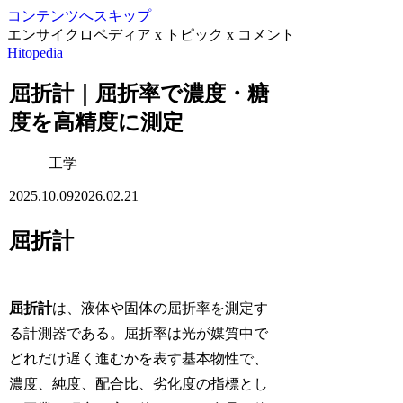
コンテンツへスキップ
エンサイクロペディア x トピック x コメント
Hitopedia
屈折計｜屈折率で濃度・糖
度を高精度に測定
工学
2025.10.09
2026.02.21
屈折計
屈折計
は、液体や固体の屈折率を測定す
る計測器である。屈折率は光が媒質中で
どれだけ遅く進むかを表す基本物性で、
濃度、純度、配合比、劣化度の指標とし