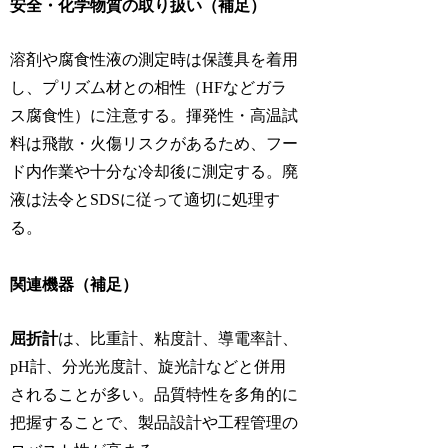
安全・化学物質の取り扱い（補足）
溶剤や腐食性液の測定時は保護具を着用
し、プリズム材との相性（HFなどガラ
ス腐食性）に注意する。揮発性・高温試
料は飛散・火傷リスクがあるため、フー
ド内作業や十分な冷却後に測定する。廃
液は法令とSDSに従って適切に処理す
る。
関連機器（補足）
屈折計
は、比重計、粘度計、導電率計、
pH計、分光光度計、旋光計などと併用
されることが多い。品質特性を多角的に
把握することで、製品設計や工程管理の