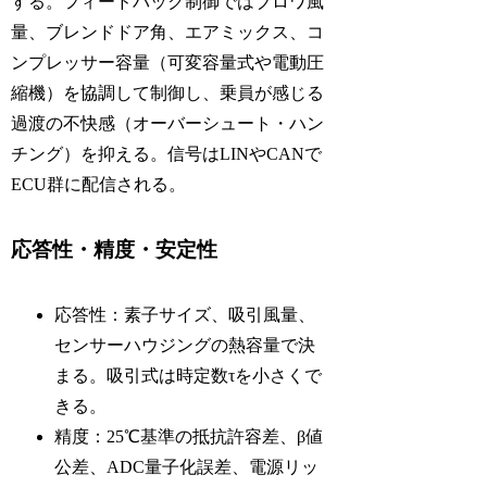
する。フィードバック制御ではブロワ風
量、ブレンドドア角、エアミックス、コ
ンプレッサー容量（可変容量式や電動圧
縮機）を協調して制御し、乗員が感じる
過渡の不快感（オーバーシュート・ハン
チング）を抑える。信号はLINやCANで
ECU群に配信される。
応答性・精度・安定性
応答性：素子サイズ、吸引風量、
センサーハウジングの熱容量で決
まる。吸引式は時定数τを小さくで
きる。
精度：25℃基準の抵抗許容差、β値
公差、ADC量子化誤差、電源リッ