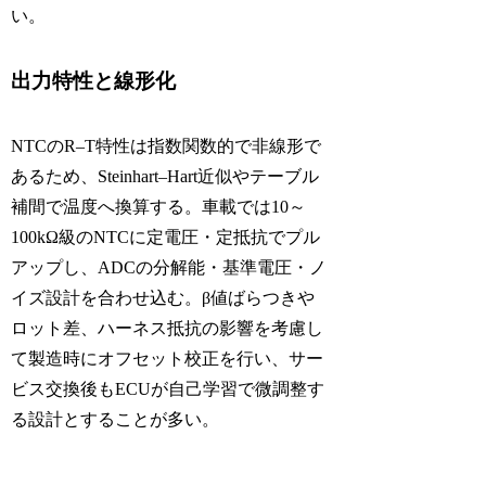
い。
出力特性と線形化
NTCのR–T特性は指数関数的で非線形で
あるため、Steinhart–Hart近似やテーブル
補間で温度へ換算する。車載では10～
100kΩ級のNTCに定電圧・定抵抗でプル
アップし、ADCの分解能・基準電圧・ノ
イズ設計を合わせ込む。β値ばらつきや
ロット差、ハーネス抵抗の影響を考慮し
て製造時にオフセット校正を行い、サー
ビス交換後もECUが自己学習で微調整す
る設計とすることが多い。