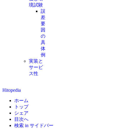
境試験
誤
差
要
因
の
具
体
例
実装と
サービ
ス性
Hitopedia
ホーム
トップ
シェア
目次へ
検索 in サイドバー