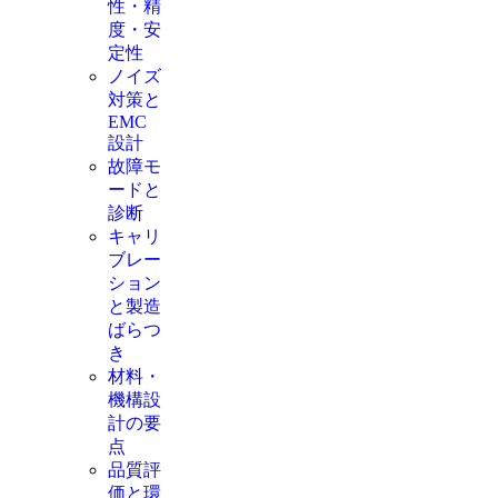
性・精
度・安
定性
ノイズ
対策と
EMC
設計
故障モ
ードと
診断
キャリ
ブレー
ション
と製造
ばらつ
き
材料・
機構設
計の要
点
品質評
価と環