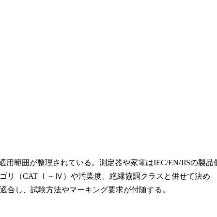
適用範囲が整理されている。測定器や家電はIEC/EN/JISの製品
ゴリ（CAT Ⅰ～Ⅳ）や汚染度、絶縁協調クラスと併せて決め
適合し、試験方法やマーキング要求が付随する。