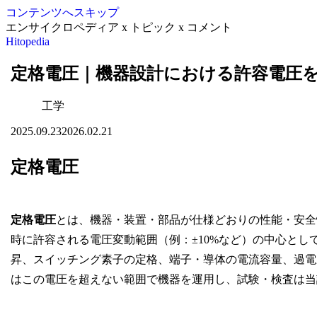
コンテンツへスキップ
エンサイクロペディア x トピック x コメント
Hitopedia
定格電圧｜機器設計における許容電圧
工学
2025.09.23
2026.02.21
定格電圧
定格電圧
とは、機器・装置・部品が仕様どおりの性能・安全
時に許容される電圧変動範囲（例：±10%など）の中心と
昇、スイッチング素子の定格、端子・導体の電流容量、過電
はこの電圧を超えない範囲で機器を運用し、試験・検査は当