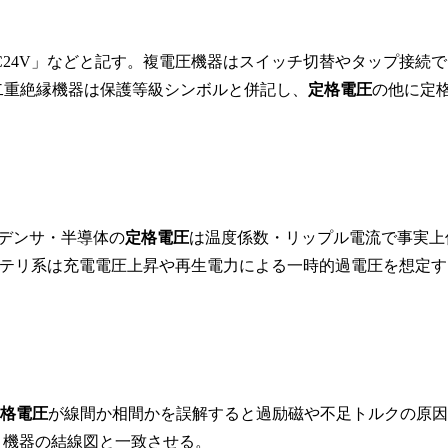
0V」「DC24V」などと記す。複電圧機器はスイッチ切替やタップ接続で
。二重絶縁機器は保護等級シンボルと併記し、
定格電圧
の他に定
ンデンサ・半導体の
定格電圧
は温度係数・リップル電流で事実上
テリ系は充電電圧上昇や再生電力による一時的過電圧を想定す
格電圧
が線間か相間かを誤解すると過励磁や不足トルクの原因
、機器の結線図と一致させる。