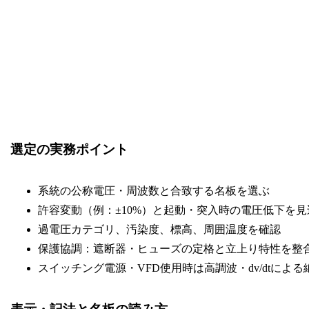
選定の実務ポイント
系統の公称電圧・周波数と合致する名板を選ぶ
許容変動（例：±10%）と起動・突入時の電圧低下を見
過電圧カテゴリ、汚染度、標高、周囲温度を確認
保護協調：遮断器・ヒューズの定格と立上り特性を整
スイッチング電源・VFD使用時は高調波・dv/dtによ