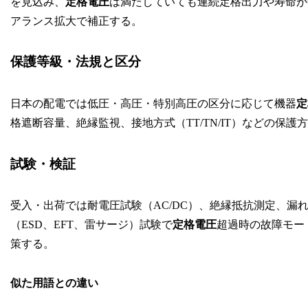
を見込み、
定格電圧
は満たしていても連続定格出力や寿命が
アランス拡大で補正する。
保護等級・法規と区分
日本の配電では低圧・高圧・特別高圧の区分に応じて機器
定
格遮断容量、絶縁監視、接地方式（TT/TN/IT）などの保
試験・検証
受入・出荷では耐電圧試験（AC/DC）、絶縁抵抗測定、漏
（ESD、EFT、雷サージ）試験で
定格電圧
超過時の故障モー
策する。
似た用語との違い