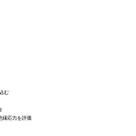
込む
合
る絶縁応力を評価