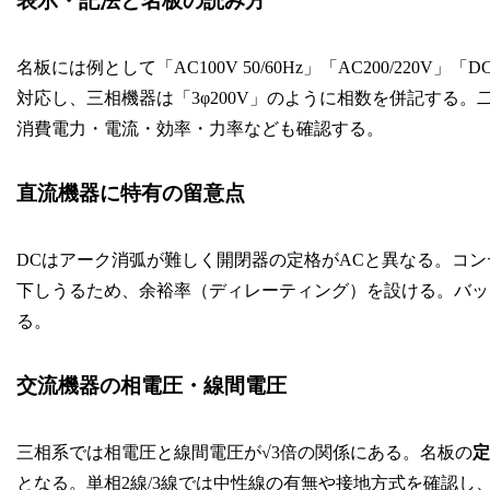
表示・記法と名板の読み方
名板には例として「AC100V 50/60Hz」「AC200/22
対応し、三相機器は「3φ200V」のように相数を併記する
消費電力・電流・効率・力率なども確認する。
直流機器に特有の留意点
DCはアーク消弧が難しく開閉器の定格がACと異なる。コ
下しうるため、余裕率（ディレーティング）を設ける。バッ
る。
交流機器の相電圧・線間電圧
三相系では相電圧と線間電圧が√3倍の関係にある。名板の
定
となる。単相2線/3線では中性線の有無や接地方式を確認し