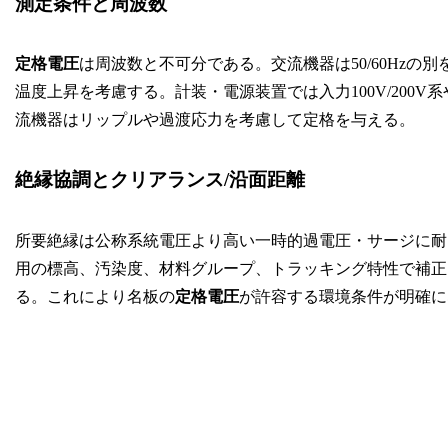
測定条件と周波数
定格電圧
は周波数と不可分である。交流機器は50/60Hz
温度上昇を考慮する。計装・電源装置では入力100V/200V系
流機器はリップルや過渡応力を考慮して定格を与える。
絶縁協調とクリアランス/沿面距離
所要絶縁は公称系統電圧より高い一時的過電圧・サージに耐
用の標高、汚染度、材料グループ、トラッキング特性で補正し、
る。これにより名板の
定格電圧
が許容する環境条件が明確に