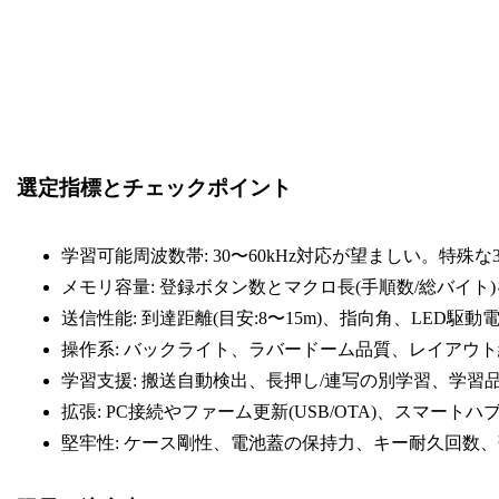
選定指標とチェックポイント
学習可能周波数帯: 30〜60kHz対応が望ましい。特殊な
メモリ容量: 登録ボタン数とマクロ長(手順数/総バイト
送信性能: 到達距離(目安:8〜15m)、指向角、LED駆
操作系: バックライト、ラバードーム品質、レイアウ
学習支援: 搬送自動検出、長押し/連写の別学習、学習
拡張: PC接続やファーム更新(USB/OTA)、スマート
堅牢性: ケース剛性、電池蓋の保持力、キー耐久回数