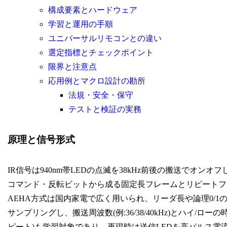
構成要素とハードウェア
学習と運用の手順
ユニバーサルリモコンとの違い
選定指標とチェックポイント
限界と注意点
応用例とマクロ設計の勘所
法規・安全・保守
テストと検証の実務
原理と信号形式
IR信号は940nm帯LEDの点滅を38kHz前後の搬送でオ
コマンド・反転ビットから成る固定長フレームとリピートフレームを送
AEHA方式は国内家電で広く用いられ、リーダ長や論理0/1
サンプリングし、搬送周波数(例:36/38/40kHz)とハイ
ピート)も学習対象であり、再現時は送信LEDを高パルス電