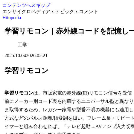
コンテンツへスキップ
エンサイクロペディア x トピック x コメント
Hitopedia
学習リモコン｜赤外線コードを記憶し
工学
2025.10.04
2026.02.21
学習リモコン
学習リモコン
は、市販家電の赤外線(IR)リモコン信号を受
前にメーカー別コード表を内蔵するユニバーサル型と異なり
ま取得するため、レガシー家電や型番不明の機器にも適用しやすい。
方式などのパルス距離/幅変調を扱い、フレーム長・リピー
イマーと組み合わせれば、「テレビ起動→AVアンプ入力切