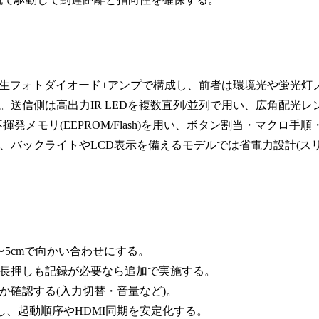
たは生フォトダイオード+アンプで構成し、前者は環境光や蛍光灯
送信側は高出力IR LEDを複数直列/並列で用い、広角配光レ
メモリ(EEPROM/Flash)を用い、ボタン割当・マクロ手順
的で、バックライトやLCD表示を備えるモデルでは省電力設計(ス
〜5cmで向かい合わせにする。
→長押しも記録が必要なら追加で実施する。
か確認する(入力切替・音量など)。
を挿入し、起動順序やHDMI同期を安定化する。