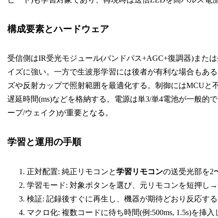
構成要素とハードウェア
受信側はIR受光モジュール(バンドパス+AGC+復調器)ま
イズに強い。一方で生波形学習には後者が有利な場合もある。
ズや反射カップで照射範囲を最適化する。制御にはMCUと不揮発
遅延時間(ms)などを格納する。電源は単3/単4電池が一般
ープ/ウェイク)が重要となる。
学習と運用の手順
正対配置: 純正リモコンと
学習リモコン
の送受光部を2
学習モード: 対象ボタンを選び、元リモコンを短押し
検証: 記録後すぐに再生し、機器が期待どおり反応する
マクロ化: 複数コードに待ち時間(例:500ms, 1.5s)