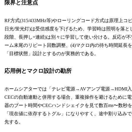
限界と注意点
RF方式(315/433MHz等)やローリングコード方式は原理
日光/蛍光灯)は受信感度を下げるため、学習時は照明を落と
段階、長押し=連続)は別々に学習して使い分ける。反応が不安定
ーム末尾のリピート回数調整、(4)マクロ内の待ち時間延長
「目標状態」設計とするのが実務的である。
応用例とマクロ設計の勘所
ホームシアターでは「テレビ電源→AVアンプ電源→HDMI入力
CECの自動連動と併用する場合、重複操作を避けるために
器のブート時間やCECハンドシェイクを見て数百ms〜数秒
「現在値に依存するトグル」になりやすく、途中割り込みで乱
先する。