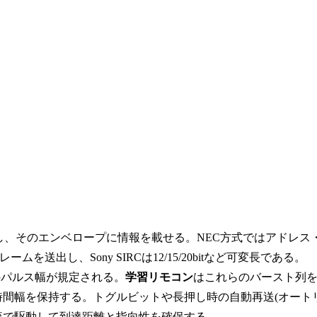
ンオフし、そのエンベロープに情報を載せる。NEC方式ではアドレス
出し、Sony SIRCは12/15/20bitなど可変長である。
のパルス幅が規定される。
学習リモコン
はこれらのバースト列
/ローの時間幅を保持する。トグルビットや長押し時の自動再送(オート
流で駆動して到達距離と指向性を確保する。