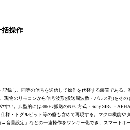
一括操作
信・記録し、同等の信号を送信して操作を代替する装置である。
、現物のリモコンから信号波形(搬送周波数・パルス列)をその
典型的には38kHz搬送のNEC方式・Sony SIRC・AEH
ト仕様・トグルビット等の癖も含めて再現する。マクロ機能や
替→音量設定」などの一連操作をワンキー化でき、スマートホ