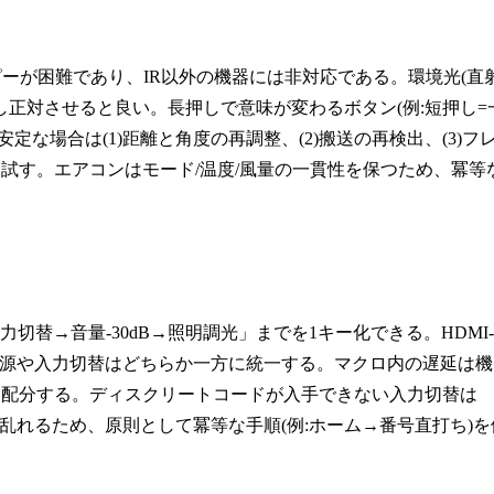
上コピーが困難であり、IR以外の機器には非対応である。環境光(直
し正対させると良い。長押しで意味が変わるボタン(例:短押し=
な場合は(1)距離と角度の再調整、(2)搬送の再検出、(3)フ
を試す。エアコンはモード/温度/風量の一貫性を保つため、冪等
切替→音量-30dB→照明調光」までを1キー化できる。HDMI-
電源や入力切替はどちらか一方に統一する。マクロ内の遅延は機
を配分する。ディスクリートコードが入手できない入力切替は
れるため、原則として冪等な手順(例:ホーム→番号直打ち)を