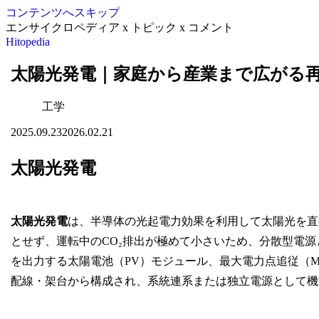
コンテンツへスキップ
エンサイクロペディア x トピック x コメント
Hitopedia
太陽光発電｜家庭から産業まで広がる
工学
2025.09.23
2026.02.21
太陽光発電
太陽光発電
は、半導体の光起電力効果を利用して太陽光を直
とせず、運転中のCO₂排出が極めて小さいため、分散型電
を出力する太陽電池（PV）モジュール、最大電力点追従（M
配線・架台から構成され、系統連系または独立電源として機