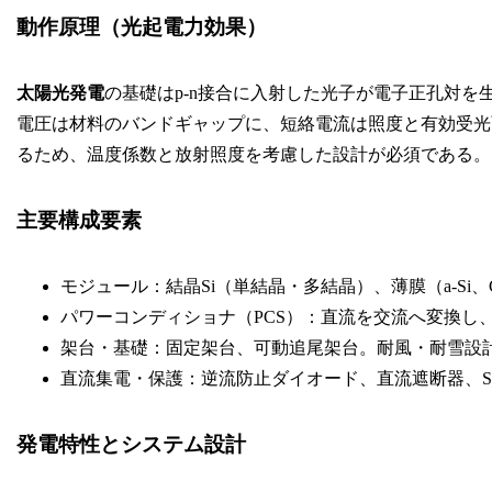
動作原理（光起電力効果）
太陽光発電
の基礎はp-n接合に入射した光子が電子正孔対
電圧は材料のバンドギャップに、短絡電流は照度と有効受光
るため、温度係数と放射照度を考慮した設計が必須である。
主要構成要素
モジュール：結晶Si（単結晶・多結晶）、薄膜（a-Si
パワーコンディショナ（PCS）：直流を交流へ変換し、
架台・基礎：固定架台、可動追尾架台。耐風・耐雪設
直流集電・保護：逆流防止ダイオード、直流遮断器、S
発電特性とシステム設計