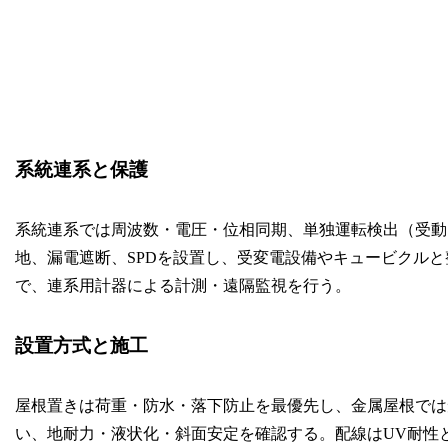
系統連系と保護
系統連系では周波数・電圧・位相同期、単独運転検出（受動
地、漏電遮断、SPDを設置し、受変電設備やキュービクル
で、連系用計器による計測・遠隔監視を行う。
設置方式と施工
屋根置きは荷重・防水・落下防止を最優先し、金属屋根では
い、地耐力・液状化・斜面安定を確認する。配線はUV耐性と