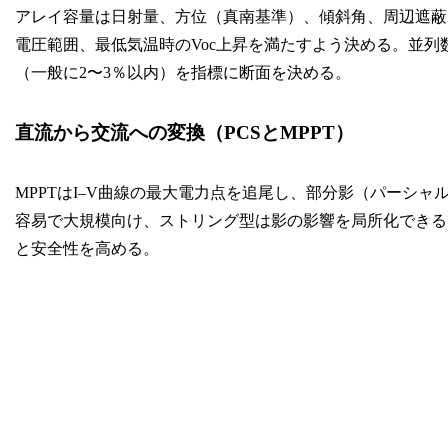
アレイ容量は日射量、方位（真南基準）、傾斜角、周辺遮蔽で
電圧範囲、最低気温時のVoc上昇を満たすよう決める。並
（一般に2〜3％以内）を指標に断面を決める。
直流から交流への変換（PCSとMPPT）
MPPTはI–V曲線の最大電力点を追尾し、部分影（パーシャ
容易で大規模向け、ストリング型は影の影響を局所化できる
と安全性を高める。