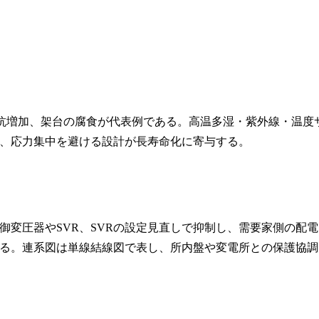
抵抗増加、架台の腐食が代表例である。高温多湿・紫外線・温度
、応力集中を避ける設計が長寿命化に寄与する。
御変圧器やSVR、SVRの設定見直しで抑制し、需要家側の配電
る。連系図は単線結線図で表し、所内盤や変電所との保護協調