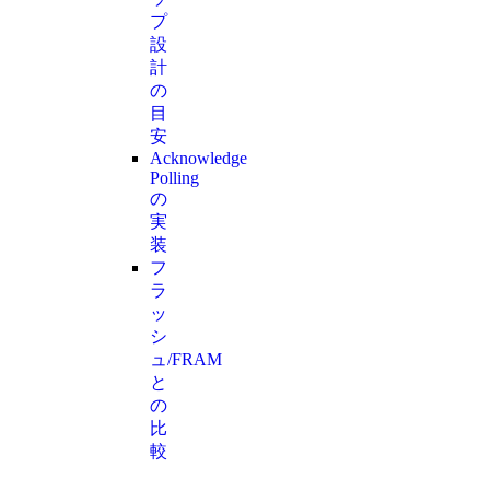
プ
設
計
の
目
安
Acknowledge
Polling
の
実
装
フ
ラ
ッ
シ
ュ/FRAM
と
の
比
較