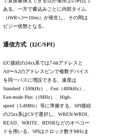
で直接書換えできる点が運用上の利点で
ある。一方で書込みごとに内部タイム
（tWR≒3〜10ms）が発生し、その間は
ビジー状態となる。
通信方式（I2C/SPI）
I2C接続の24xx系では7-bitアドレスと
A0〜A2のアドレスピンで複数デバイス
を同一バスに増設できる。速度は
Standard（100kHz）、Fast（400kHz）、
Fast-mode Plus（1MHz）、High-
speed（3.4MHz）等に準拠する。SPI接続
の25xx系はCSで選択し、WREN/WRDI、
READ、WRITE、RDSRなどのオペコー
ドを用いる。SPIはクロック数十MHzま