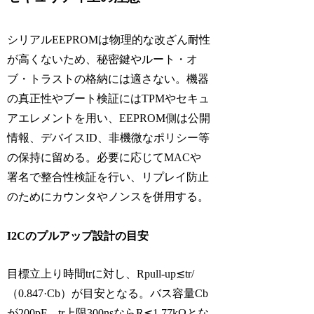
シリアルEEPROMは物理的な改ざん耐性
が高くないため、秘密鍵やルート・オ
ブ・トラストの格納には適さない。機器
の真正性やブート検証にはTPMやセキュ
アエレメントを用い、EEPROM側は公開
情報、デバイスID、非機微なポリシー等
の保持に留める。必要に応じてMACや
署名で整合性検証を行い、リプレイ防止
のためにカウンタやノンスを併用する。
I2Cのプルアップ設計の目安
目標立上り時間trに対し、Rpull-up≲tr/
（0.847·Cb）が目安となる。バス容量Cb
が200pF、tr上限300nsならR≲1.77kΩとな