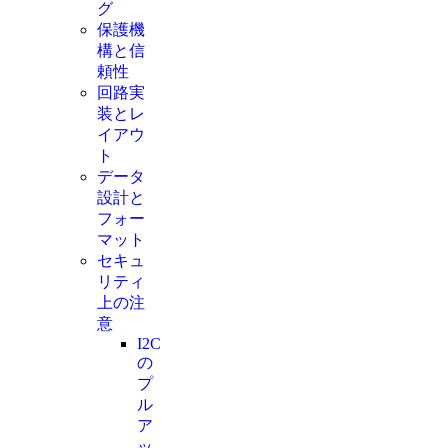
グ
保護機
構と信
頼性
回路実
装とレ
イアウ
ト
データ
設計と
フォー
マット
セキュ
リティ
上の注
意
I2C
の
プ
ル
ア
ッ