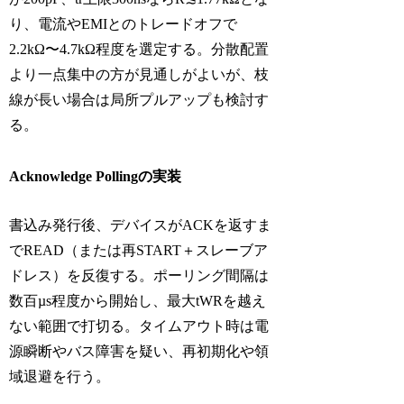
り、電流やEMIとのトレードオフで
2.2kΩ〜4.7kΩ程度を選定する。分散配置
より一点集中の方が見通しがよいが、枝
線が長い場合は局所プルアップも検討す
る。
Acknowledge Pollingの実装
書込み発行後、デバイスがACKを返すま
でREAD（または再START＋スレーブア
ドレス）を反復する。ポーリング間隔は
数百µs程度から開始し、最大tWRを越え
ない範囲で打切る。タイムアウト時は電
源瞬断やバス障害を疑い、再初期化や領
域退避を行う。