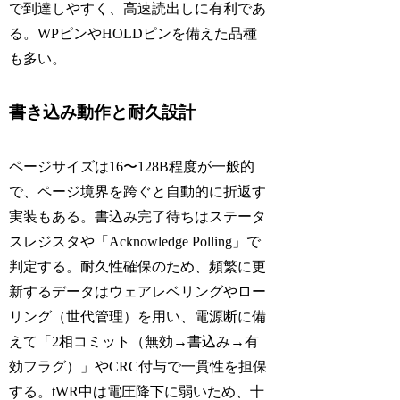
で到達しやすく、高速読出しに有利であ
る。WPピンやHOLDピンを備えた品種
も多い。
書き込み動作と耐久設計
ページサイズは16〜128B程度が一般的
で、ページ境界を跨ぐと自動的に折返す
実装もある。書込み完了待ちはステータ
スレジスタや「Acknowledge Polling」で
判定する。耐久性確保のため、頻繁に更
新するデータはウェアレベリングやロー
リング（世代管理）を用い、電源断に備
えて「2相コミット（無効→書込み→有
効フラグ）」やCRC付与で一貫性を担保
する。tWR中は電圧降下に弱いため、十