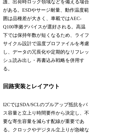
護、出荷時ロック領域などを備える場合
がある。ESDやサージ耐量、動作温度範
囲は品種差が大きく、車載ではAEC-
Q100準拠デバイスが選好される。高温
下では保持年数が短くなるため、ライフ
サイクル設計で温度プロファイルを考慮
し、データの冗長化や定期的なリフレッ
シュ読み出し・再書込み戦略を併用す
る。
回路実装とレイアウト
I2CではSDA/SCLのプルアップ抵抗をバ
ス容量と立上り時間要件から決定し、不
要な寄生容量を減らす配線が重要であ
る。クロックやデジタル立上りが急峻な