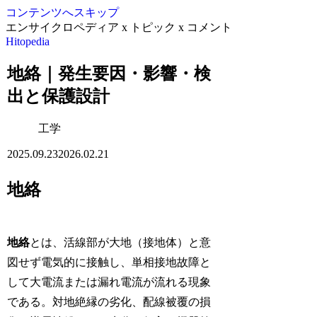
コンテンツへスキップ
エンサイクロペディア x トピック x コメント
Hitopedia
地絡｜発生要因・影響・検
出と保護設計
工学
2025.09.23
2026.02.21
地絡
地絡
とは、活線部が大地（接地体）と意
図せず電気的に接触し、単相接地故障と
して大電流または漏れ電流が流れる現象
である。対地絶縁の劣化、配線被覆の損