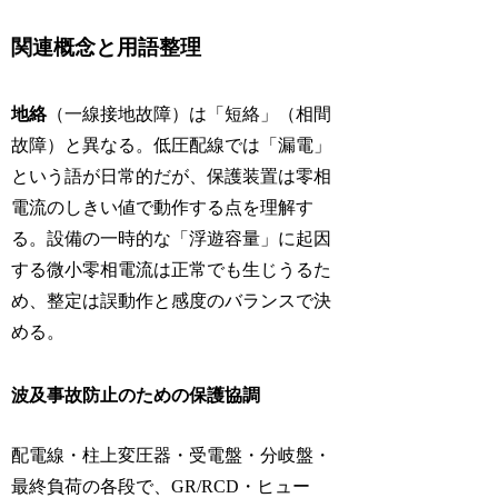
関連概念と用語整理
地絡
（一線接地故障）は「短絡」（相間
故障）と異なる。低圧配線では「漏電」
という語が日常的だが、保護装置は零相
電流のしきい値で動作する点を理解す
る。設備の一時的な「浮遊容量」に起因
する微小零相電流は正常でも生じうるた
め、整定は誤動作と感度のバランスで決
める。
波及事故防止のための保護協調
配電線・柱上変圧器・受電盤・分岐盤・
最終負荷の各段で、GR/RCD・ヒュー