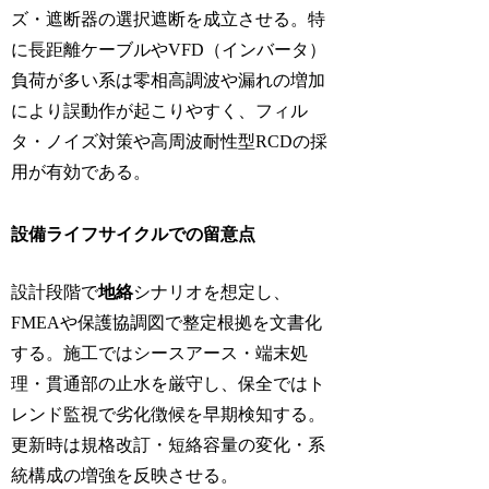
ズ・遮断器の選択遮断を成立させる。特
に長距離ケーブルやVFD（インバータ）
負荷が多い系は零相高調波や漏れの増加
により誤動作が起こりやすく、フィル
タ・ノイズ対策や高周波耐性型RCDの採
用が有効である。
設備ライフサイクルでの留意点
設計段階で
地絡
シナリオを想定し、
FMEAや保護協調図で整定根拠を文書化
する。施工ではシースアース・端末処
理・貫通部の止水を厳守し、保全ではト
レンド監視で劣化徴候を早期検知する。
更新時は規格改訂・短絡容量の変化・系
統構成の増強を反映させる。