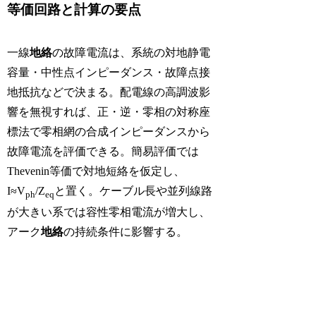
等価回路と計算の要点
一線
地絡
の故障電流は、系統の対地静電
容量・中性点インピーダンス・故障点接
地抵抗などで決まる。配電線の高調波影
響を無視すれば、正・逆・零相の対称座
標法で零相網の合成インピーダンスから
故障電流を評価できる。簡易評価では
Thevenin等価で対地短絡を仮定し、
I≈V
/Z
と置く。ケーブル長や並列線路
ph
eq
が大きい系では容性零相電流が増大し、
アーク
地絡
の持続条件に影響する。