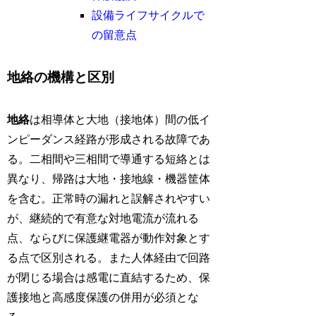
設備ライフサイクルで
の留意点
地絡の機構と区別
地絡
は相導体と大地（接地体）間の低イ
ンピーダンス経路が形成される故障であ
る。二相間や三相間で導通する短絡とは
異なり、帰路は大地・接地線・機器筐体
を含む。正常時の漏れと誤解されやすい
が、継続的で有意な対地電流が流れる
点、ならびに保護継電器が動作対象とす
る点で区別される。また人体経由で回路
が閉じる場合は感電に直結するため、保
護接地と高感度保護の併用が必須とな