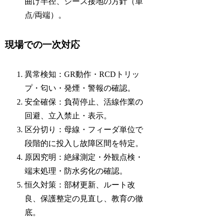
曲げ半径、シース接地の方針（単
点/両端）。
現場での一次対応
異常検知：GR動作・RCDトリッ
プ・匂い・発煙・警報の確認。
安全確保：負荷停止、活線作業の
回避、立入禁止・表示。
区分切り：母線・フィーダ単位で
段階的に投入し故障区間を特定。
原因究明：絶縁測定・外観点検・
端末処理・防水劣化の確認。
恒久対策：部材更新、ルート改
良、保護整定の見直し、教育の徹
底。