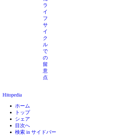
ラ
イ
フ
サ
イ
ク
ル
で
の
留
意
点
Hitopedia
ホーム
トップ
シェア
目次へ
検索 in サイドバー