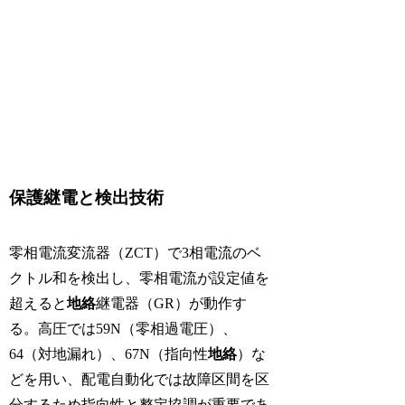
保護継電と検出技術
零相電流変流器（ZCT）で3相電流のベ
クトル和を検出し、零相電流が設定値を
超えると
地絡
継電器（GR）が動作す
る。高圧では59N（零相過電圧）、
64（対地漏れ）、67N（指向性
地絡
）な
どを用い、配電自動化では故障区間を区
分するため指向性と整定協調が重要であ