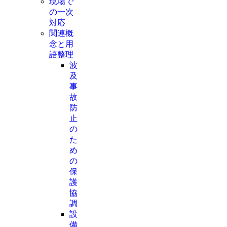
現場で
の一次
対応
関連概
念と用
語整理
波
及
事
故
防
止
の
た
め
の
保
護
協
調
設
備