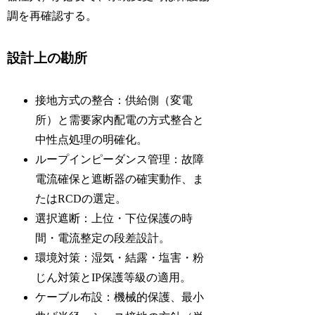
調を再確認する。
設計上の勘所
接地方式の整合：供給側（変電
所）と需要家内配電の方式整合と
中性点処理の明確化。
ループインピーダンス管理：故障
電流確保と遮断器の確実動作、ま
たはRCDの選定。
選択遮断：上位・下位保護の時
間・電流整定の段差設計。
環境対策：湿気・結露・塩害・粉
じん対策とIP保護等級の適用。
ケーブル布設：機械的保護、最小