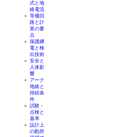
式と地
絡電流
等価回
路と計
算の要
点
保護継
電と検
出技術
安全と
人体影
響
アーク
地絡と
持続条
件
試験・
点検と
基準
設計上
の勘所