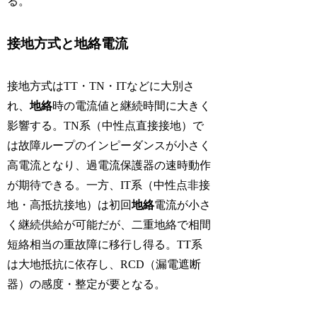
る。
接地方式と地絡電流
接地方式はTT・TN・ITなどに大別さ
れ、
地絡
時の電流値と継続時間に大きく
影響する。TN系（中性点直接接地）で
は故障ループのインピーダンスが小さく
高電流となり、過電流保護器の速時動作
が期待できる。一方、IT系（中性点非接
地・高抵抗接地）は初回
地絡
電流が小さ
く継続供給が可能だが、二重地絡で相間
短絡相当の重故障に移行し得る。TT系
は大地抵抗に依存し、RCD（漏電遮断
器）の感度・整定が要となる。