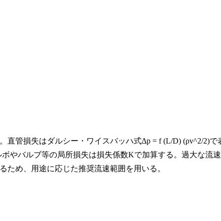
はダルシー・ワイスバッハ式Δp = f (L/D) (ρv^2/2)で
ルボやバルブ等の局所損失は損失係数Kで加算する。過大な流速
るため、用途に応じた推奨流速範囲を用いる。