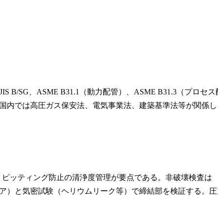
/SG、ASME B31.1（動力配管）、ASME B31.3（プロセス
などである。国内では高圧ガス保安法、電気事業法、建築基準法等が関係
取、ピッティング防止の清浄度管理が要点である。非破壊検査は
/エア）と気密試験（ヘリウムリーク等）で締結部を検証する。圧