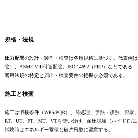
規格・法規
圧力配管
の設計・製作・検査は各種規格に基づく。代表例はJIS B
管）、ASME VIII付随配管、ISO 14692（FRP）
適用法規の特定と届出・検査要件の把握が必須である。
施工と検査
施工は溶接条件（WPS/PQR）、前処理、予熱・後熱、歪
RT、UT、PT、MT、VTを使い分け、耐圧試験（ハイドロ
試験時はエネルギー蓄積と破片飛散に留意する。