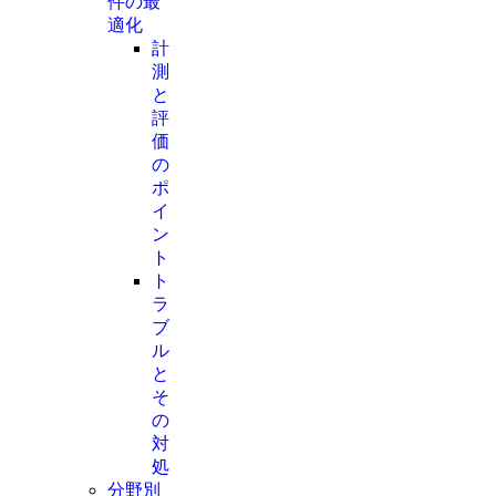
件の最
適化
計
測
と
評
価
の
ポ
イ
ン
ト
ト
ラ
ブ
ル
と
そ
の
対
処
分野別