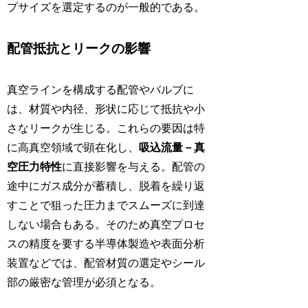
プサイズを選定するのが一般的である。
配管抵抗とリークの影響
真空ラインを構成する配管やバルブに
は、材質や内径、形状に応じて抵抗や小
さなリークが生じる。これらの要因は特
に高真空領域で顕在化し、
吸込流量－真
空圧力特性
に直接影響を与える。配管の
途中にガス成分が蓄積し、脱着を繰り返
すことで狙った圧力までスムーズに到達
しない場合もある。そのため真空プロセ
スの精度を要する半導体製造や表面分析
装置などでは、配管材質の選定やシール
部の厳密な管理が必須となる。