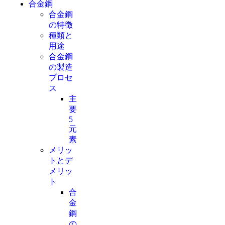
合金鋼
合金鋼
の特徴
種類と
用途
合金鋼
の製造
プロセ
ス
主
要
5
元
素
メリッ
トとデ
メリッ
ト
合
金
鋼
の