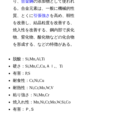
り、
合金鋼
の添加物として使われ
る。合金元素は、一般に機械的性
質、とくに
引張強さ
を高め、靱性
を改善し、結晶粒度を改善する、
焼入性を改善する、鋼内部で炭化
物、窒化物、酸化物などの化合物
を形成する、などの特徴がある。
脱酸：Si,Mn,Al,Ti
硬さ：Si,Mn,C,Cu,Ａｌ,、Ti
有害：P,S
耐食性：Cr,Ni,Cu
耐熱性：Ni,Cr,Mo,W,V
粘り強さ：Ni,Mn,Cr
焼入れ性：Mn,Ni,Cr,Mo,W,Si,Co
有害：Ｐ,Ｓ