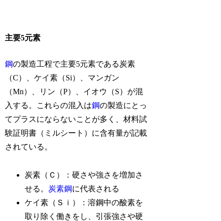
主要5元素
鋼
の製造工程で主要5元素である炭素
（C）、ケイ素（Si）、マンガン
（Mn）、リン（P）、イオウ（S）が混
入する。これらの混入は
鋼
の製造にとっ
てプラスにならないことが多く、材料試
験証明書（ミルシート）に含有量が記載
されている。
炭素（Ｃ）：硬さや強さを増加さ
せる。
炭素鋼
に代表される
ケイ素（Ｓｉ）：溶鋼中の酸素を
取り除く働きをし、引張強さや硬