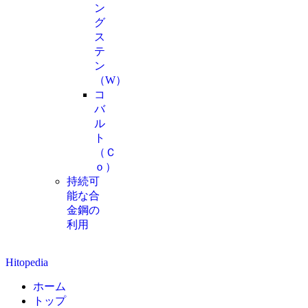
ン
グ
ス
テ
ン
（W）
コ
バ
ル
ト
（Ｃ
ｏ）
持続可
能な合
金鋼の
利用
Hitopedia
ホーム
トップ