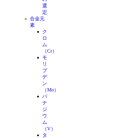
選
定
合金元
素
ク
ロ
ム
（Cr）
モ
リ
ブ
デ
ン
（Mo）
バ
ナ
ジ
ウ
ム
（V）
タ