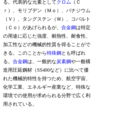
る。代表的な元素として
クロム
（Ｃ
ｒ）、モリブデン（Ｍｏ）、バナジウム
（Ｖ）、タングステン（Ｗ）、コバルト
（Ｃｏ）があげられるが、
合金鋼
は特定
の用途に応じた強度、耐熱性、耐食性、
加工性などの機械的性質を得ることがで
きる。このことから
特殊鋼
とも呼ばれ
る。
合金鋼
は、一般的な
炭素鋼
や一般構
造用圧延鋼材（SS400など）に比べて優
れた機械的特性を持つため、航空宇宙、
化学工業、エネルギー産業など、特殊な
環境での使用が求められる分野で広く利
用されている。