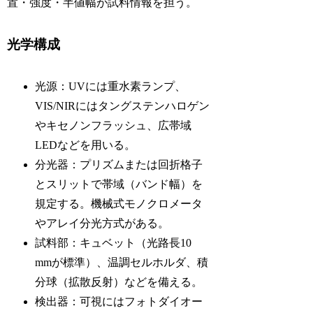
置・強度・半値幅が試料情報を担う。
光学構成
光源：UVには重水素ランプ、
VIS/NIRにはタングステンハロゲン
やキセノンフラッシュ、広帯域
LEDなどを用いる。
分光器：プリズムまたは回折格子
とスリットで帯域（バンド幅）を
規定する。機械式モノクロメータ
やアレイ分光方式がある。
試料部：キュベット（光路長10
mmが標準）、温調セルホルダ、積
分球（拡散反射）などを備える。
検出器：可視にはフォトダイオー