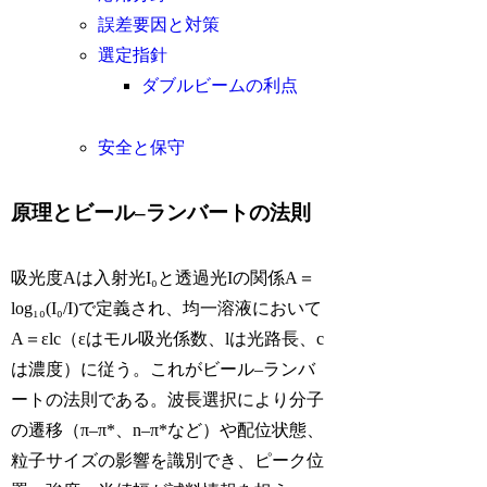
誤差要因と対策
選定指針
ダブルビームの利点
安全と保守
原理とビール–ランバートの法則
吸光度Aは入射光I₀と透過光Iの関係A＝
log₁₀(I₀/I)で定義され、均一溶液において
A＝εlc（εはモル吸光係数、lは光路長、c
は濃度）に従う。これがビール–ランバ
ートの法則である。波長選択により分子
の遷移（π–π*、n–π*など）や配位状態、
粒子サイズの影響を識別でき、ピーク位