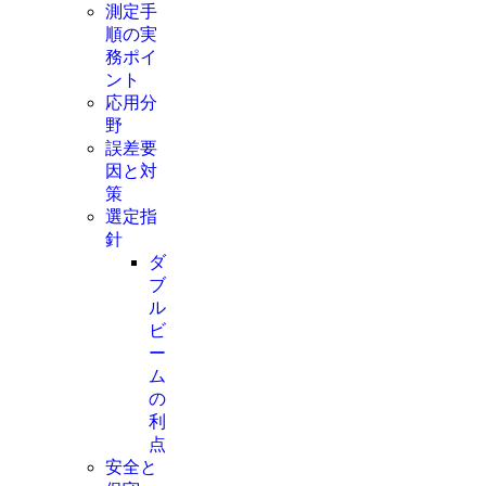
測定手
順の実
務ポイ
ント
応用分
野
誤差要
因と対
策
選定指
針
ダ
ブ
ル
ビ
ー
ム
の
利
点
安全と