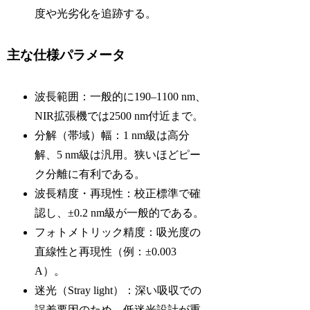
度や光劣化を追跡する。
主な仕様パラメータ
波長範囲：一般的に190–1100 nm、
NIR拡張機では2500 nm付近まで。
分解（帯域）幅：1 nm級は高分
解、5 nm級は汎用。狭いほどピー
ク分離に有利である。
波長精度・再現性：校正標準で確
認し、±0.2 nm級が一般的である。
フォトメトリック精度：吸光度の
直線性と再現性（例：±0.003
A）。
迷光（Stray light）：深い吸収での
誤差要因のため、低迷光設計が重