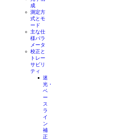
成
測定方
式とモ
ード
主な仕
様パラ
メータ
校正と
トレー
サビリ
ティ
迷
光・
ベ
ー
ス
ラ
イ
ン
補
正