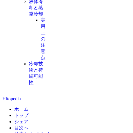
液体冷
却と蒸
発冷却
実
用
上
の
注
意
点
冷却技
術と持
続可能
性
Hitopedia
ホーム
トップ
シェア
目次へ