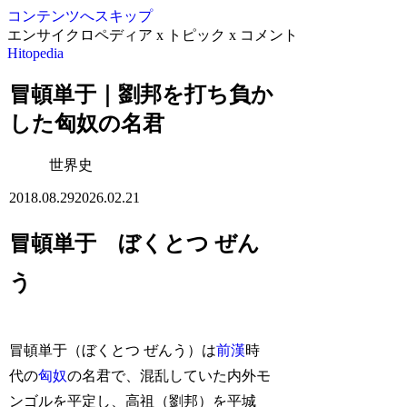
コンテンツへスキップ
エンサイクロペディア x トピック x コメント
Hitopedia
冒頓単于｜劉邦を打ち負か
した匈奴の名君
世界史
2018.08.29
2026.02.21
冒頓単于 ぼくとつ ぜん
う
冒頓単于（ぼくとつ ぜんう）は
前漢
時
代の
匈奴
の名君で、混乱していた内外モ
ンゴルを平定し、高祖（劉邦）を平城