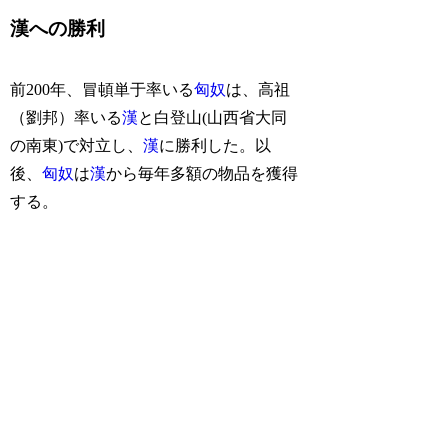
漢への勝利
前200年、冒頓単于率いる
匈奴
は、高祖
（劉邦）率いる
漢
と白登山(山西省大同
の南東)で対立し、
漢
に勝利した。以
後、
匈奴
は
漢
から毎年多額の物品を獲得
する。