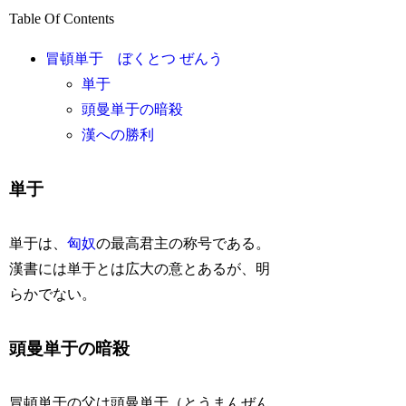
Table Of Contents
冒頓単于 ぼくとつ ぜんう
単于
頭曼単于の暗殺
漢への勝利
単于
単于は、
匈奴
の最高君主の称号である。
漢書には単于とは広大の意とあるが、明
らかでない。
頭曼単于の暗殺
冒頓単于の父は頭曼単于（とうまんぜん