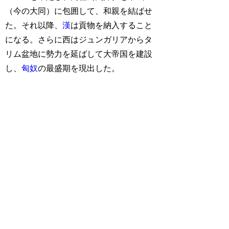
（今の大同）に包囲して、和親を結ばせ
た。それ以降、
漢
は貢物を納入すること
になる。さらに西はジュンガリアからタ
リム盆地に勢力を延ばして大帝国を建設
し、
匈奴
の最盛期を現出した。