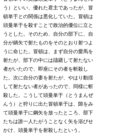
う）といい、優れた君主であったが、冒
頓単于との関係は悪化していた。冒頓は
頭曼単于を殺すことで政治的優位に立と
うとした。そのため、自分の部下に、自
分が鏑矢で射たものをそのとおり射つよ
うに命じた。冒頓は、まず自分の愛馬を
射たが、部下の中には躊躇して射たない
者がいたので、即座にその者を斬殺し
た。次に自分の妻を射たが、やはり動揺
して射たない者があったので、同様に斬
殺した。こうして頭曼単于（とうまんぜ
んう）と狩りに出た冒頓単于は、隙をみ
て頭曼単于に鋼矢を放ったところ、部下
たちは誰一人たがうことなく矢を浴びせ
かけ、頭曼単于を射殺したという。