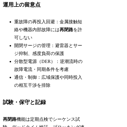
運用上の留意点
重故障の再投入回避：金属接触短
絡や機器内部故障には
再閉路
を許
可しない
開閉サージの管理：避雷器とサー
ジ抑制、感度負荷の保護
分散型電源（DER）：逆潮流時の
故障電流・同期条件を考慮
通信・制御：広域保護や同時投入
の相互干渉を排除
試験・保守と記録
再閉路
機能は定期点検でシーケンス試