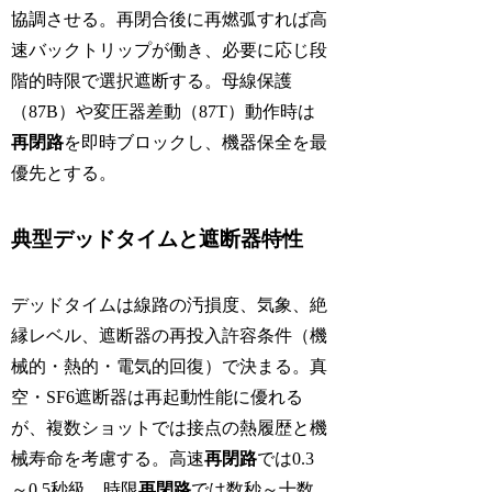
協調させる。再閉合後に再燃弧すれば高
速バックトリップが働き、必要に応じ段
階的時限で選択遮断する。母線保護
（87B）や変圧器差動（87T）動作時は
再閉路
を即時ブロックし、機器保全を最
優先とする。
典型デッドタイムと遮断器特性
デッドタイムは線路の汚損度、気象、絶
縁レベル、遮断器の再投入許容条件（機
械的・熱的・電気的回復）で決まる。真
空・SF6遮断器は再起動性能に優れる
が、複数ショットでは接点の熱履歴と機
械寿命を考慮する。高速
再閉路
では0.3
～0.5秒級、時限
再閉路
では数秒～十数