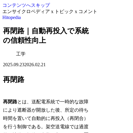
コンテンツへスキップ
エンサイクロペディア x トピック x コメント
Hitopedia
再閉路｜自動再投入で系統
の信頼性向上
工学
2025.09.23
2026.02.21
再閉路
再閉路
とは、送配電系統で一時的な故障
により遮断器が開放した後、所定の待ち
時間を置いて自動的に再投入（再閉合）
を行う制御である。架空送電線では過渡