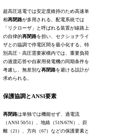
超高圧送電では安定度維持のため高速単
相
再閉路
が多用される。配電系統では
「リクローザ」と呼ばれる装置が線路上
の自律的
再閉路
を担い、セクショナライ
ザとの協調で停電区間を最小化する。特
別高圧・高圧需要家構内では、重要負荷
の過渡応答や自家用発電機の同期条件を
考慮し、無差別な
再閉路
を避ける設計が
求められる。
保護協調とANSI要素
再閉路
は単独では機能せず、過電流
（ANSI 50/51）、地絡（51N/67N）、距
離（21）、方向（67）などの保護要素と