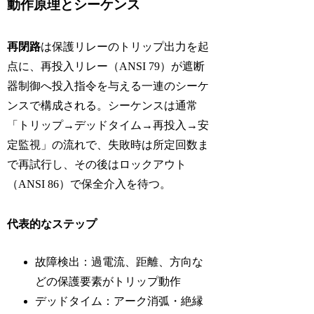
動作原理とシーケンス
再閉路
は保護リレーのトリップ出力を起
点に、再投入リレー（ANSI 79）が遮断
器制御へ投入指令を与える一連のシーケ
ンスで構成される。シーケンスは通常
「トリップ→デッドタイム→再投入→安
定監視」の流れで、失敗時は所定回数ま
で再試行し、その後はロックアウト
（ANSI 86）で保全介入を待つ。
代表的なステップ
故障検出：過電流、距離、方向な
どの保護要素がトリップ動作
デッドタイム：アーク消弧・絶縁