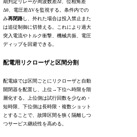
期判定リレーが周波数差Δf、位相角差
Δθ、電圧差ΔVを監視する。条件内での
み
再閉路
し、外れた場合は投入禁止また
は追従制御に切替える。これにより過大
突入電流やトルク衝撃、機械共振、電圧
ディップを回避できる。
配電用リクローザと区間分割
配電線では区間ごとにリクローザと自動
開閉器を配置し、上位→下位へ時限を階
層化する。上位側は試行回数を少なめ・
短時限、下位側は長時限・複数ショット
とすることで、故障区間を狭く隔離しつ
つサービス継続性を高める。