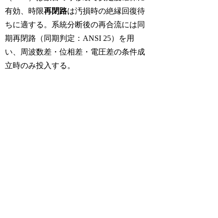
有効、時限
再閉路
は汚損時の絶縁回復待
ちに適する。系統分断後の再合流には同
期再閉路（同期判定：ANSI 25）を用
い、周波数差・位相差・電圧差の条件成
立時のみ投入する。