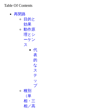
Table Of Contents
再閉路
目的と
効果
動作原
理とシ
ーケン
ス
代
表
的
な
ス
テ
ッ
プ
種別
（単
相・三
相／高