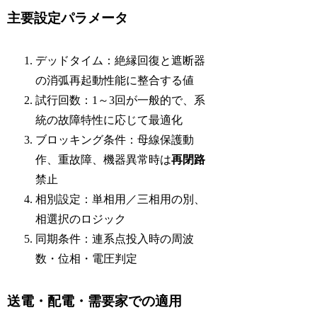
主要設定パラメータ
デッドタイム：絶縁回復と遮断器
の消弧再起動性能に整合する値
試行回数：1～3回が一般的で、系
統の故障特性に応じて最適化
ブロッキング条件：母線保護動
作、重故障、機器異常時は
再閉路
禁止
相別設定：単相用／三相用の別、
相選択のロジック
同期条件：連系点投入時の周波
数・位相・電圧判定
送電・配電・需要家での適用