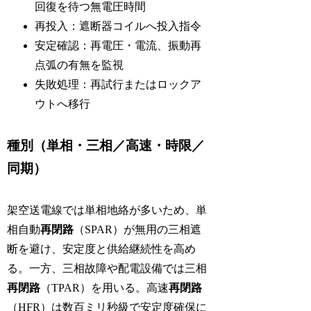
回復を待つ無電圧時間
再投入：遮断器コイルへ投入指令
安定確認：再電圧・電流、振動再
点弧の有無を監視
失敗処理：再試行またはロックア
ウトへ移行
種別（単相・三相／高速・時限／
同期）
架空送電線では単相地絡が多いため、単
相自動
再閉路
（SPAR）が無用の三相遮
断を避け、安定度と供給継続性を高め
る。一方、三相故障や配電設備では三相
再閉路
（TPAR）を用いる。高速
再閉路
（HFR）は数百ミリ秒級で安定度確保に