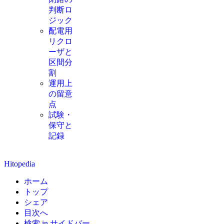
判断ロ
ジック
配電用
リクロ
ーザと
区間分
割
運用上
の留意
点
試験・
保守と
記録
Hitopedia
ホーム
トップ
シェア
目次へ
検索 in サイドバー