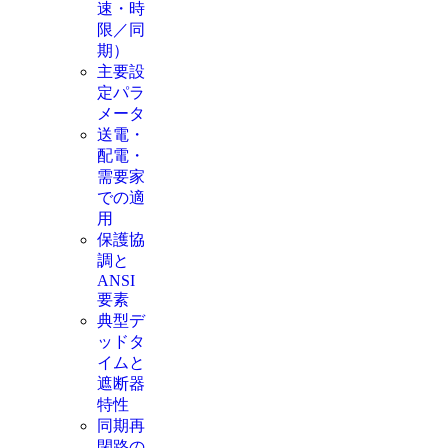
速・時
限／同
期）
主要設
定パラ
メータ
送電・
配電・
需要家
での適
用
保護協
調と
ANSI
要素
典型デ
ッドタ
イムと
遮断器
特性
同期再
閉路の