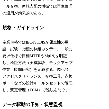
ール交換、摩耗支配の機械では再生修理
の適用が効果的である。
規格・ガイドライン
産業規格ではIEC/ISO/JISが
保全性
の用
語・試験・指標の枠組みを示す。一般に
要求仕様で目標MTTRやM(0.9)を明記
し、検証方法（実機試験、モックアップ
作業、時間研究）を定義する。図記号、
アクセスクリアランス、交換工具、点検
ポートなどの設計ルールをセットで管理
し、変更管理（ECM）で逸脱を防ぐ。
データ駆動の予知・状態監視