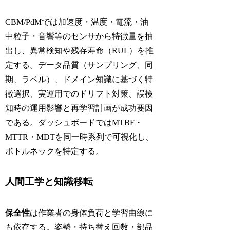
CBM/PdMでは加速度・温度・電流・油
中粒子・音響等のセンサから特徴量を抽
出し、異常検知や残存寿命（RUL）を推
定する。データ品質（サンプリング、同
期、ラベル）、ドメイン知識に基づく特
徴選択、実運用でのドリフト対策、誤検
知時の運用影響と再学習計画が成功要因
である。ダッシュボードではMTBF・
MTTR・MDTを同一時系列で可視化し、
ボトルネックを特定する。
人間工学と知識移転
保全性
は作業者の身体負荷と学習曲線に
も依存する。姿勢・持ち替え回数・部品