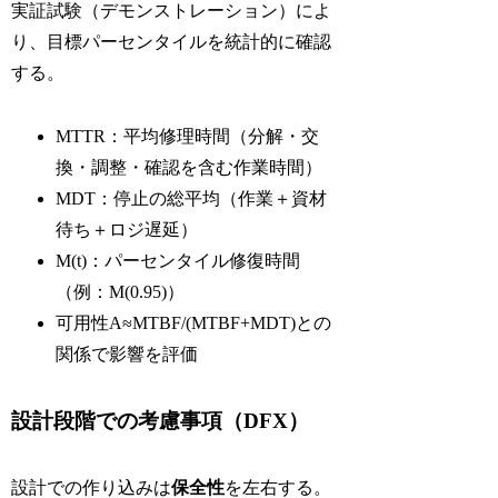
実証試験（デモンストレーション）によ
り、目標パーセンタイルを統計的に確認
する。
MTTR：平均修理時間（分解・交
換・調整・確認を含む作業時間）
MDT：停止の総平均（作業＋資材
待ち＋ロジ遅延）
M(t)：パーセンタイル修復時間
（例：M(0.95)）
可用性A≈MTBF/(MTBF+MDT)との
関係で影響を評価
設計段階での考慮事項（DFX）
設計での作り込みは
保全性
を左右する。