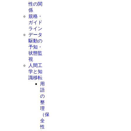
性の関
係
規格・
ガイド
ライン
データ
駆動の
予知・
状態監
視
人間工
学と知
識移転
用
語
の
整
理
（保
全
性