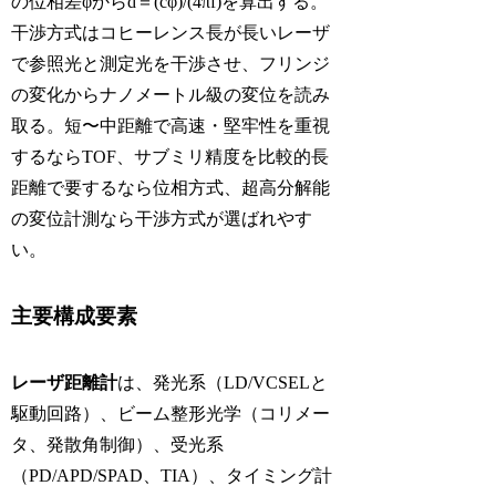
の位相差φからd＝(cφ)/(4πf)を算出する。
干渉方式はコヒーレンス長が長いレーザ
で参照光と測定光を干渉させ、フリンジ
の変化からナノメートル級の変位を読み
取る。短〜中距離で高速・堅牢性を重視
するならTOF、サブミリ精度を比較的長
距離で要するなら位相方式、超高分解能
の変位計測なら干渉方式が選ばれやす
い。
主要構成要素
レーザ距離計
は、発光系（LD/VCSELと
駆動回路）、ビーム整形光学（コリメー
タ、発散角制御）、受光系
（PD/APD/SPAD、TIA）、タイミング計