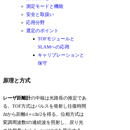
測定モードと機能
安全と取扱い
応用分野
選定のポイント
TOFモジュールと
SLAMへの応用
キャリブレーションと
保守
原理と方式
レーザ距離計
の中核は光路長の推定であ
る。TOF方式はパルスを発射し往復時間
Δtから距離d＝cΔt/2を得る。位相方式は
変調周波数fの連続波を照射し、戻り光