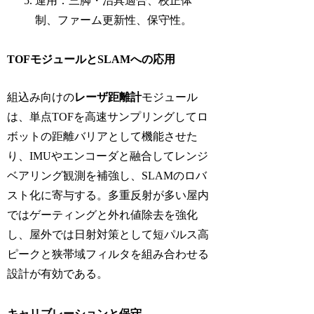
運用：三脚・治具適合、校正体
制、ファーム更新性、保守性。
TOFモジュールとSLAMへの応用
組込み向けの
レーザ距離計
モジュール
は、単点TOFを高速サンプリングしてロ
ボットの距離バリアとして機能させた
り、IMUやエンコーダと融合してレンジ
ベアリング観測を補強し、SLAMのロバ
スト化に寄与する。多重反射が多い屋内
ではゲーティングと外れ値除去を強化
し、屋外では日射対策として短パルス高
ピークと狭帯域フィルタを組み合わせる
設計が有効である。
キャリブレーションと保守