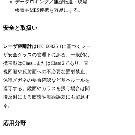
データロギング／無線転送：現場
帳票やMES連携を容易にする。
安全と取扱い
レーザ距離計
はIEC 60825-1に基づくレー
ザ安全クラスの管理下にある。一般的な
携帯型はClass 1またはClass 2であり、直
視回避や反射面への不必要な照射禁止、
保護メガネの要否確認など基本ルールを
遵守する。鏡面やガラスを扱う場合は間
接反射による眩惑や測距誤差にも留意す
る。
応用分野