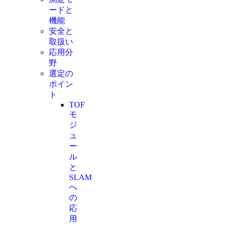
ードと
機能
安全と
取扱い
応用分
野
選定の
ポイン
ト
TOF
モ
ジ
ュ
ー
ル
と
SLAM
へ
の
応
用