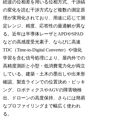
続波の位相差を用いる位相方式、干渉縞
の変化を読む干渉方式など複数の測定原
理が実用化されており、用途に応じて測
定レンジ、精度、応答性の最適解が異な
る。近年は半導体レーザとAPDやSPAD
などの高感度受光素子、ならびに高速
TDC（Time-to-Digital Converter）や強化
学習を含む信号処理により、屋内外での
高精度測距と小型・低消費電力化が両立
している。建築・土木の墨出しや出来形
確認、製造ラインでの位置決め・ピッキ
ング、ロボティクスやAGVの障害物検
出、ドローンの高度保持、さらには簡易
なプロファイリングまで幅広く使われ
る。