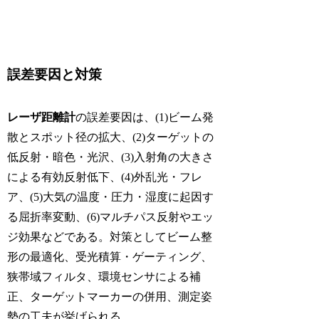
誤差要因と対策
レーザ距離計
の誤差要因は、(1)ビーム発
散とスポット径の拡大、(2)ターゲットの
低反射・暗色・光沢、(3)入射角の大きさ
による有効反射低下、(4)外乱光・フレ
ア、(5)大気の温度・圧力・湿度に起因す
る屈折率変動、(6)マルチパス反射やエッ
ジ効果などである。対策としてビーム整
形の最適化、受光積算・ゲーティング、
狭帯域フィルタ、環境センサによる補
正、ターゲットマーカーの併用、測定姿
勢の工夫が挙げられる。